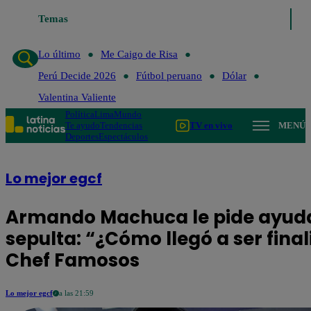
Temas
Lo último
Me Caigo de Risa
Lo último
Me Caigo de Risa
Perú Decide 2026
Fútbol peruano
Dólar
Valentina Valiente
Política
Lima
Mundo
Te ayudo
Tendencias
TV en vivo
MENÚ
Deportes
Espectáculos
Lo mejor egcf
Armando Machuca le pide ayuda a
sepulta: “¿Cómo llegó a ser final
Chef Famosos
Lo mejor egcf
a las 21:59