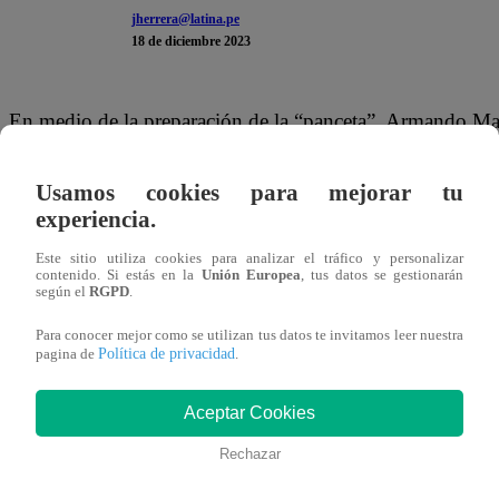
jherrera@latina.pe
18 de diciembre 2023
En medio de la preparación de la “panceta”, Armando Ma
Christian Ysla. Como se recuerda, hoy la cocina estuvo mu
prepararon una cena navideña. Al parecer, esto habría co
Usamos cookies para mejorar tu
experiencia.
ayuda a su amigo Christian.
Este sitio utiliza cookies para analizar el tráfico y personalizar
Lo que sorprendió y llamó la atención fue la respuesta del
contenido. Si estás en la
Unión Europea
, tus datos se gestionarán
según el
RGPD
.
respuesta, también le dio de ‘taquito’ y sepultó a arman
Para conocer mejor como se utilizan tus datos te invitamos leer nuestra
llegó a ser finalista este señor?”
Política de privacidad
pagina de
.
Este lunes 18 de diciembre, se transmitió un episodio e
Aceptar Cookies
La navidad está cerca y por eso, los participantes tendrán r
Rechazar
Christian Ysla regresa a la cocina en la que promete dar l