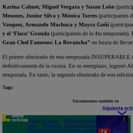
Karina Calmet, Miguel Vergara y Susan León
(partici
Mesones, Junior Silva y Mónica Torres
(participantes 
Vasquez, Armando Machuca y Mayra Goñi
(participa
y el ‘Flaco’ Granda
(participantes de la 4ta temporada).
Gran Chef Famosos: La Revancha”
en busca de llevars
El primer eliminado de esta temporada INSUPERABLE fu
definitivamente de la cocina. En su reemplazo, ingresó A
temporada. En tanto, la segunda eliminada de esta edició
Tags:
Armando Machuca
Christian Ysla
destacada mi
Encuéntranos también en
Siguiente artí
Teléfono: 219
X
Política
Te ayudo
Política de privacidad
1000
Lima
Tendencias
Términos y condiciones
Av. San
Deportes
Espectáculos
Términos y condiciones
Felipe 968