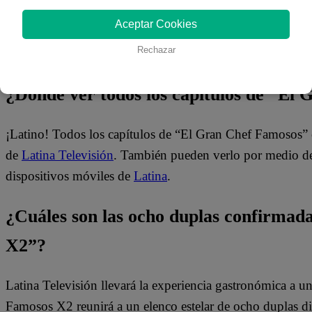
Aceptar Cookies
Rechazar
¿Dónde ver todos los capítulos de “El
¡Latino! Todos los capítulos de “El Gran Chef Famosos” 
de
Latina Televisión
. También pueden verlo por medio del
dispositivos móviles de
Latina
.
¿Cuáles son las ocho duplas confirma
X2”?
Latina Televisión llevará la experiencia gastronómica a 
Famosos X2 reunirá a un elenco estelar de ocho duplas dis