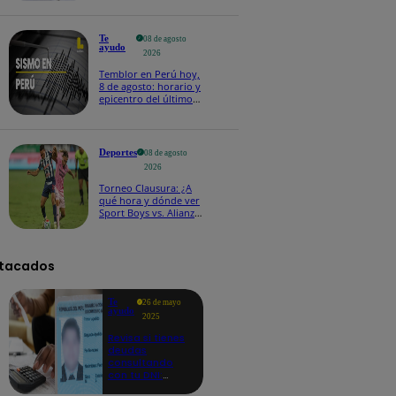
Te
08 de agosto
ayudo
2026
Temblor en Perú hoy,
8 de agosto: horario y
epicentro del último
sismo, según IGP
Deportes
08 de agosto
2026
Torneo Clausura: ¿A
qué hora y dónde ver
Sport Boys vs. Alianza
Lima por la fecha 4?
tacados
Te
26 de mayo
ayudo
2025
Revisa si tienes
deudas
consultando
con tu DNI:
aquí los