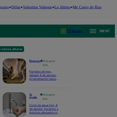
uano
Dólar
Valentina Valiente
Lo último
Me Caigo de Risa
Perú Dec
TV en vivo
MENÚ
 vistos ahora
Deportes
08 de agosto
2026
Partidos de hoy,
sábado 8 de agosto:
programación para
ver fútbol EN VIVO
Te
08 de agosto
ayudo
2026
Corte de agua hoy, 8
de agosto: horarios y
distritos afectados sin
el servicio de Sedapal