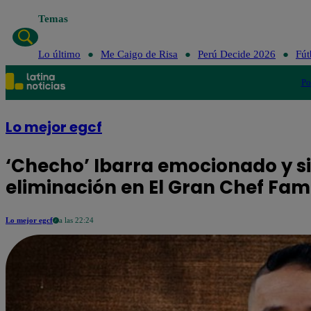
Temas
Lo último
Me Caigo de Risa
Perú Decide 2026
Fút
Po
Lo mejor egcf
‘Checho’ Ibarra emocionado y si
eliminación en El Gran Chef Fa
Lo mejor egcf
a las 22:24