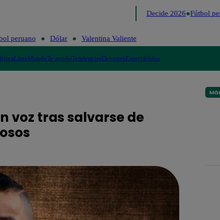
Lo último
Me Caigo de Risa
Perú Decide 2026
Fútbol per
bol peruano
Dólar
Valentina Valiente
lítica
Lima
Mundo
Te ayudo
Tendencias
Deportes
Espectáculos
Más
n voz tras salvarse de
mosos