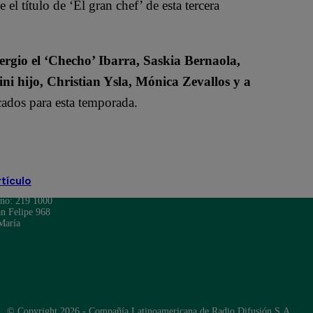
el título de ‘El gran chef’ de esta tercera
rgio el ‘Checho’ Ibarra, Saskia Bernaola,
ini hijo, Christian Ysla, Mónica Zevallos y a
ados para esta temporada.
rtículo
ono: 219 1000
n Felipe 968
María
© Copyright 2026 - Compañía Latinoamericana de Radio Difusión S.A.