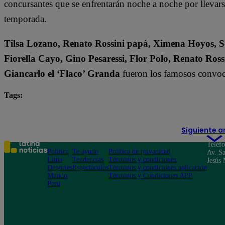
concursantes que se enfrentarán noche a noche por llevarse 
temporada.
Tilsa Lozano, Renato Rossini papá, Ximena Hoyos, Se
Fiorella Cayo, Gino Pesaressi, Flor Polo, Renato Ross
Giancarlo el ‘Flaco’ Granda
fueron los famosos convoc
Tags:
destacada minuto
El Gran Chef Famosos
Siguiente a
Teléf
Política
Te ayudo
Política de privacidad
Av. Sa
Lima
Tendencias
Términos y condiciones
Jesús 
Deportes
Espectáculos
Términos y condiciones aplicación
Mundo
Términos y Condiciones APP
Perú