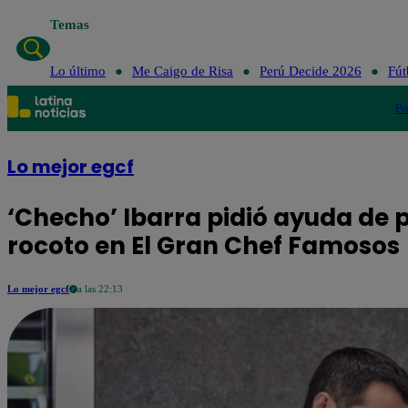
Temas
Lo último
Me Caigo de Risa
Perú Decide 2026
Fút
Po
Lo mejor egcf
‘Checho’ Ibarra pidió ayuda de 
rocoto en El Gran Chef Famosos
Lo mejor egcf
a las 22:13