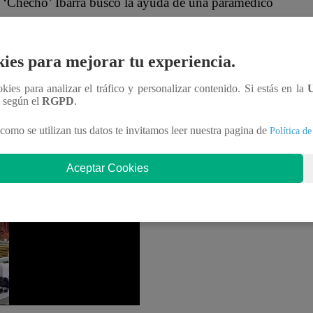
he, ‘Checho’ Ibarra buscó la ayuda de una paramédico
e “El Gran Chef Famosos”.
rde la garganta. Voy a tomar agua, le aviso si se me
ies para mejorar tu experiencia.
ado que le tiene fobia al rocoto por una mala
ookies para analizar el tráfico y personalizar contenido. Si estás en la
n según el
RGPD
.
como se utilizan tus datos te invitamos leer nuestra pagina de
Política de
liminación en la cuarta temporada de “El Gran Chef
 y ‘Checho’ Ibarra se enfrentan en la cocina para
Aceptar Cookies