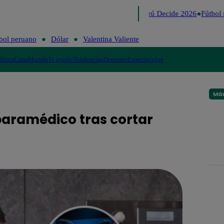
Lo último
Me Caigo de Risa
Perú Decide 2026
Fútbol 
bol peruano
Dólar
Valentina Valiente
lítica
Lima
Mundo
Te ayudo
Tendencias
Deportes
Espectáculos
Más
paramédico tras cortar