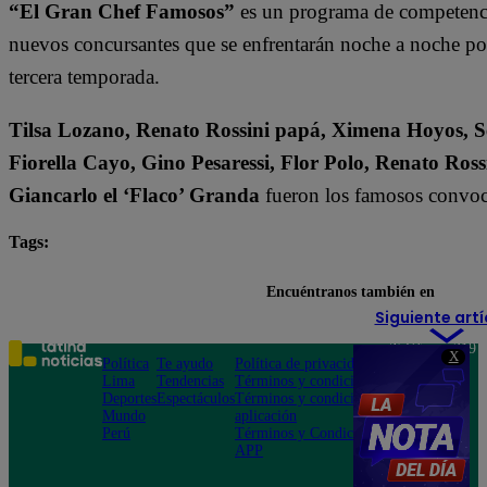
“El Gran Chef Famosos”
es un programa de competencia
nuevos concursantes que se enfrentarán noche a noche por l
tercera temporada.
Tilsa Lozano, Renato Rossini papá, Ximena Hoyos, Se
Fiorella Cayo, Gino Pesaressi, Flor Polo, Renato Ross
Giancarlo el ‘Flaco’ Granda
fueron los famosos convoc
Tags:
destacada minuto
El Gran Chef Famosos
Encuéntranos también en
Siguiente artí
Teléfono: 219
X
Política
Te ayudo
Política de privacidad
1000
Lima
Tendencias
Términos y condiciones
Av. San
Deportes
Espectáculos
Términos y condiciones
Felipe 968
Mundo
aplicación
Jesús María
Perú
Términos y Condiciones
APP