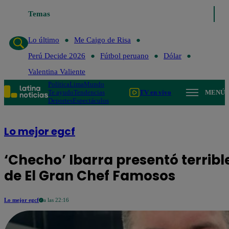
Temas
Lo último
Me Caigo de R
Lo último
Me Caigo de Risa
Perú Decide 2026
Fútbol peruano
Dólar
Valentina Valiente
Política
Lima
Mundo
Te ayudo
Tendencias
TV en vivo
MENÚ
Deportes
Espectáculos
Lo mejor egcf
‘Checho’ Ibarra presentó terrib
de El Gran Chef Famosos
Lo mejor egcf
a las 22:16