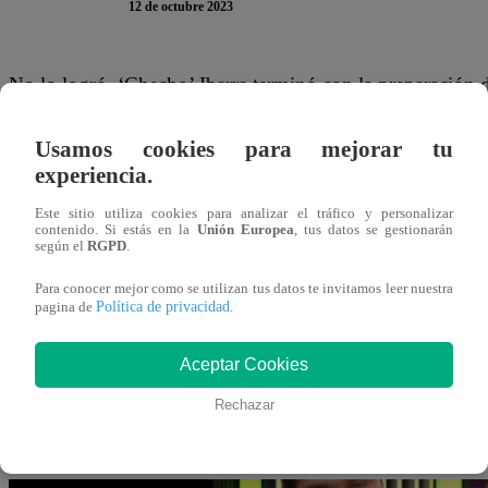
12 de octubre 2023
No lo logró. ‘Checho’ Ibarra terminó con la preparación d
“El Gran Chef Famosos” no quedó contento con el resul
Usamos cookies para mejorar tu
Al momento de evaluarlo, Javier Masías aseguró que el c
experiencia.
completamente “destruído”. En tanto, Nelly Rossinelli ag
Este sitio utiliza cookies para analizar el tráfico y personalizar
contenido. Si estás en la
Unión Europea
, tus datos se gestionarán
salsa de rocoto”.
según el
RGPD
.
El último en emitir su comentario fue Giacomo Bocchio, q
Para conocer mejor como se utilizan tus datos te invitamos leer nuestra
Política de privacidad
pagina de
.
sal podría tener”.
Aceptar Cookies
Este jueves 12 de octubre, se vive la primera Noche de E
Rechazar
Chef Famosos”. Ximena Hoyos, Renato Rossini Jr, Florcit
cocina para continuar en la competencia de Latina.