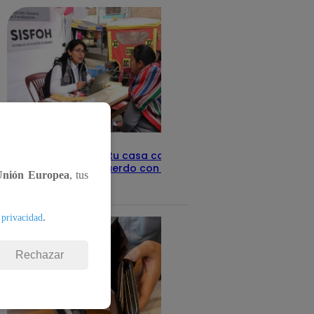
Revisa con tu DNI si tu casa califica
como pobre, de acuerdo con el Sisfoh
Unión Europea
, tus
Te ayudo
25 de mayo 2026
.
 privacidad
Rechazar