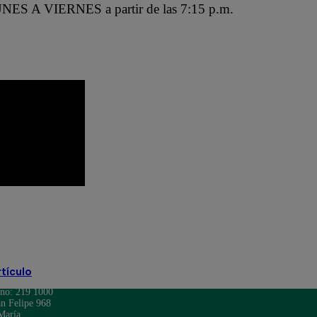
NES A VIERNES a partir de las 7:15 p.m.
ef Famosos
El Gran Chef Famosos EN VIVO
rtículo
ono: 219 1000
n Felipe 968
María