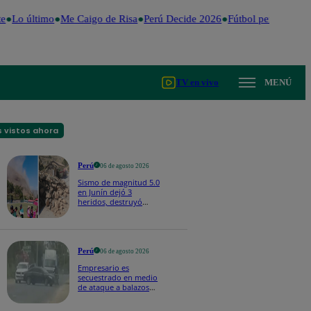
Lo último
Me Caigo de Risa
Perú Decide 2026
Fútbol peruano
Dól
TV en vivo
MENÚ
 vistos ahora
Perú
06 de agosto 2026
Sismo de magnitud 5.0
en Junín dejó 3
heridos, destruyó
hogares y propició
desprendimientos
Perú
06 de agosto 2026
Empresario es
secuestrado en medio
de ataque a balazos
en Piura | VIDEO