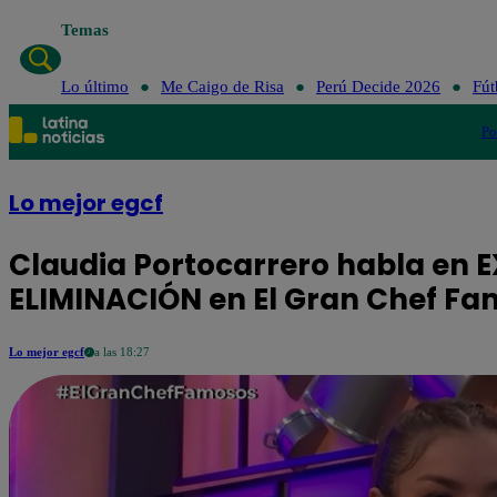
Temas
Lo último
Me Caig
Lo último
Me Caigo de Risa
Perú Decide 2026
Fút
Po
Lo mejor egcf
Claudia Portocarrero habla en E
ELIMINACIÓN en El Gran Chef F
Lo mejor egcf
a las 18:27