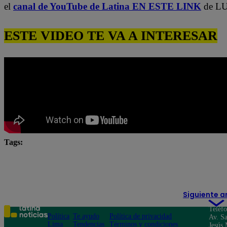
el
canal de YouTube de Latina EN ESTE LINK
de LU
ESTE VIDEO TE VA A INTERESAR
Tags:
Claudia Portocarrero
El Gran Chef
El Gran Ch
El Gran Chef Famosos youtube
El Gran Chef React
Siguiente a
Teléf
Política
Te ayudo
Política de privacidad
Av. Sa
Lima
Tendencias
Términos y condiciones
Jesús 