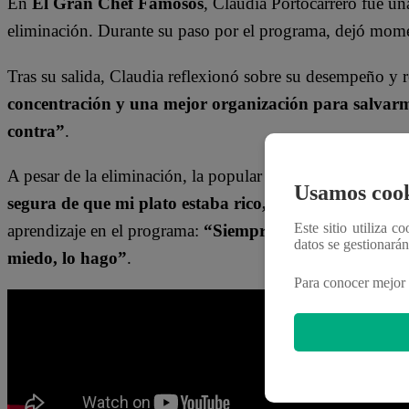
En
El Gran Chef Famosos
, Claudia Portocarrero fue una
eliminación. Durante su paso por el programa, dejó mome
Tras su salida, Claudia reflexionó sobre su desempeño y 
concentración y una mejor organización para salvar
contra”
.
A pesar de la eliminación, la popular Ñañita se tomó la s
Usamos cook
segura de que mi plato estaba rico, pero olvidé el arr
Este sitio utiliza c
aprendizaje en el programa:
“Siempre escucho, aprendo 
datos se gestionará
miedo, lo hago”
.
Para conocer mejor 