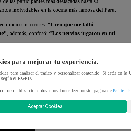
 de las participantes más destacadas hasta su
ntos inolvidables en la cocina más famosa del Perú.
reconoció sus errores:
“Creo que me faltó
me”
, además, confesó:
“Los nervios jugaron en mi
ituación con humor y comentó entre risas:
“Estoy
ies para mejorar tu experiencia.
oz y salió crudo, ¡caramba!”
. También destacó su
ookies para analizar el tráfico y personalizar contenido. Si estás en la
y aplico. Si me ponen un reto, aunque tenga
n según el
RGPD
.
como se utilizan tus datos te invitamos leer nuestra pagina de
Política de
Aceptar Cookies