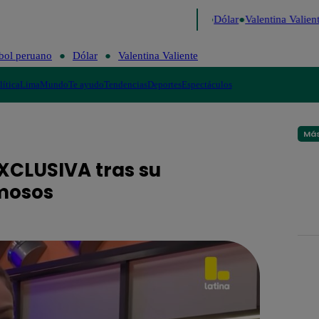
o de Risa
Perú Decide 2026
Fútbol peruano
Dólar
Valentina Valiente
bol peruano
Dólar
Valentina Valiente
lítica
Lima
Mundo
Te ayudo
Tendencias
Deportes
Espectáculos
Más
XCLUSIVA tras su
amosos