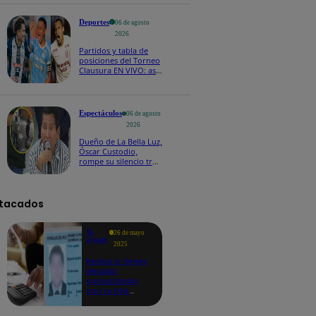
Deportes
06 de agosto
2026
Partidos y tabla de
posiciones del Torneo
Clausura EN VIVO: así
van los equipos en la
fecha 4
Espectáculos
06 de agosto
2026
Dueño de La Bella Luz,
Óscar Custodio,
rompe su silencio tras
denuncia de acoso de
Naldy Saldaña
tacados
Te
26 de mayo
ayudo
2025
Revisa si tienes
deudas
consultando
con tu DNI:
aquí los
detalles