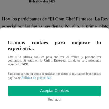
18 de diciembre 2023
Hoy los participantes de “El Gran Chef Famosos: La Rev
especial por las fiestas navideñas. Por ello, el primer pl
parezca sencillo, esto complicó a mucho de los competido
recibió un duro comentario por parte de Javier Masías.
Usamos cookies para mejorar tu
experiencia.
Primero Giacomo Bocchio y Nelly Rossinelli degustaron 
Este sitio utiliza cookies para analizar el tráfico y personalizar
Sin embargo, Javier Masías la destruyó por completo. “Es
contenido. Si estás en la
Unión Europea
, tus datos se gestionarán
según el
RGPD
.
acotó el juez.
Para conocer mejor como se utilizan tus datos te invitamos leer nuestra
Política de privacidad
pagina de
.
Este lunes 18 de diciembre, se transmitió un episodio e
La navidad está cerca y por eso, los participantes tendrán r
Aceptar Cookies
Christian Ysla regresa a la cocina en la que promete dar l
Rechazar