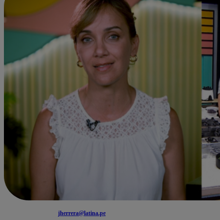
jherrera@latina.pe