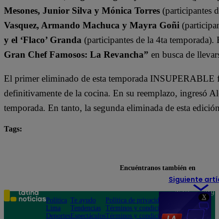
Mesones, Junior Silva y Mónica Torres
(participantes 
Vasquez, Armando Machuca y Mayra Goñi
(participa
y el ‘Flaco’ Granda
(participantes de la 4ta temporada).
Gran Chef Famosos: La Revancha”
en busca de llevars
El primer eliminado de esta temporada INSUPERABLE fu
definitivamente de la cocina. En su reemplazo, ingresó A
temporada. En tanto, la segunda eliminada de esta edició
Tags:
destacada minuto
El Gran Chef Famosos
El Gr
Milene Vázquez
Encuéntranos también en
Siguiente artí
Teléfono: 219
X
Política
Te ayudo
Política de privacidad
1000
Lima
Tendencias
Términos y condiciones
Av. San
Deportes
Espectáculos
Términos y condiciones
Felipe 968