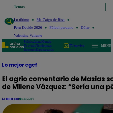
Temas
Lo último
Me Caigo de Risa
Pe
Lo último
Me Caigo de Risa
Perú Decide 2026
Fútbol peruano
Dólar
Valentina Valiente
Política
Lima
Mundo
Te ayudo
Tendencias
TV en vivo
MENÚ
Deportes
Espectáculos
Lo mejor egcf
El agrio comentario de Masías s
de Milene Vázquez: “Sería una 
Lo mejor egcf
a las 20:50