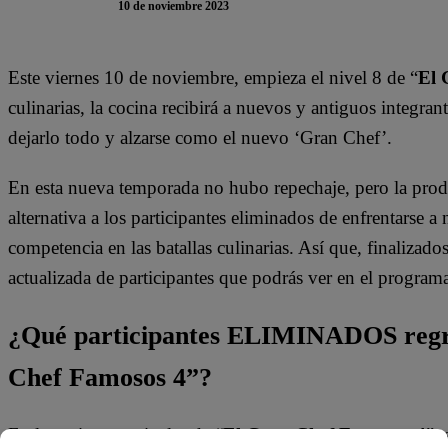
10 de noviembre 2023
Este viernes 10 de noviembre, empieza el nivel 8 de “
El 
culinarias, la cocina recibirá a nuevos y antiguos integran
dejarlo todo y alzarse como el nuevo ‘Gran Chef’.
En esta nueva temporada no hubo repechaje, pero la prod
alternativa a los participantes eliminados de enfrentarse 
competencia en las batallas culinarias. Así que, finalizados
actualizada de participantes que podrás ver en el program
¿Qué participantes ELIMINADOS regre
Chef Famosos 4”?
En los primeros niveles de “
El Gran Chef Famosos 4
”, 