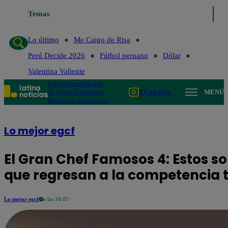
Temas
Lo último
Me Caigo de Risa
Perú Decide 2026
Lo último
Me Caigo de Risa
Perú Decide 2026
Fútbol peruano
Dólar
Valentina Valiente
Política
Lima
Mundo
Te ayudo
Tendencias
TV en vivo
MENÚ
Deportes
Espectáculos
Lo mejor egcf
El Gran Chef Famosos 4: Estos s
que regresan a la competencia tr
Lo mejor egcf
a las 16:05