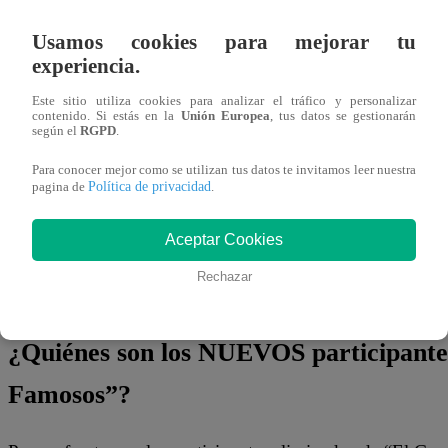
competencia. La primera eliminada fue Florcita Polo, s
Usamos cookies para mejorar tu
tanto, el cuarto en abandonar el programa fue Renato Ross
experiencia.
por último, el ‘Checho’ Ibarra.
Este sitio utiliza cookies para analizar el tráfico y personalizar
contenido. Si estás en la
Unión Europea
, tus datos se gestionarán
A estos participantes, se les dio la oportunidad de regresa
según el
RGPD
.
los retadores. Sin embargo, solo dos de ellos lo consiguie
Para conocer mejor como se utilizan tus datos te invitamos leer nuestra
culinarias fue Florcita Polo, mientras que la segunda elim
Política de privacidad
pagina de
.
Renato Rossini Jr y Ximena Hoyos.
Aceptar Cookies
Es así que, al final,
los únicos dos participantes elimin
Rechazar
“
El Gran Chef Famosos
” fueron
Renato Rossini y ‘Ch
¿Quiénes son los NUEVOS participante
Famosos”?