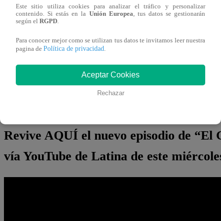
Este sitio utiliza cookies para analizar el tráfico y personalizar
Finalmente, la jornada cerró con la
sentencia de cuatro 
contenido. Si estás en la
Unión Europea
, tus datos se gestionarán
según el
RGPD
.
eliminación.
Alli y Bianca, Mariella y Massi, Tito y L
Sentencia
, mientras que
Adolfo Bolívar y Alessito fuer
Para conocer mejor como se utilizan tus datos te invitamos leer nuestra
Política de privacidad
pagina de
.
Adolfo le dijo a su esposa:
“Ven todos los días, es más,
olla es tuya”
.
Aceptar Cookies
¿Qué pasará en la próxima gala? ¿Lograrán las duplas sent
Rechazar
pierdas lo que viene en
El Gran Chef Famosos
.
Revive AQUÍ el nuevo episodio de “El 
vía YouTube de Latina de este miércole