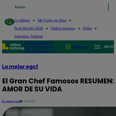
Temas
Lo último
Me Caigo de Risa
Perú Decide 202
Lo último
Me Caigo de Risa
Perú Decide 2026
Fútbol peruano
Dólar
Valentina Valiente
Política
Lima
Mundo
Te ayudo
Tendencias
TV en vivo
MENÚ
Deportes
Espectáculos
Lo mejor egcf
El Gran Chef Famosos RESUMEN: A
AMOR DE SU VIDA
Lo mejor egcf
a las 23:01