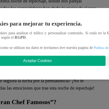
última noche de repechaje, donde dos parejas
todos los competidores han dado lo mejor de sí para
ies para mejorar tu experiencia.
uca interrumpió la competencia para dar un
ookies para analizar el tráfico y personalizar contenido. Si estás en la
r en competencia, se siente delicado y junto a
n según el
RGPD
.
Además, agregó unas emotivas palabras:
“Quiero
como se utilizan tus datos te invitamos leer nuestra pagina de
Política de
queremos que vengas cuando quieras”
.
Aceptar Cookies
a salida del programa:
“Primero es la salud de
todos por el apoyo”
.
 seguirá la lucha por la permanencia? ¡No te
as las emociones que trae esta noche de repechaje!
 Gran Chef Famosos”?