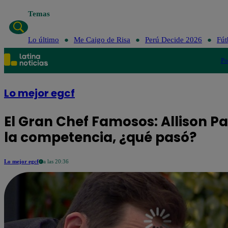
Temas
Lo último
Me Caigo de Risa
Perú Decide 2026
Fút
Po
Lo mejor egcf
El Gran Chef Famosos: Allison 
la competencia, ¿qué pasó?
Lo mejor egcf
a las 20:36