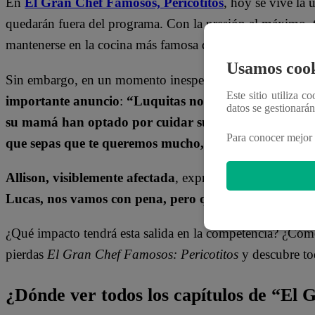
En
El Gran Chef Famosos,
Pericotitos
, hoy se vive la 
quedarán fuera del programa. Con la presión al máximo, 
mantenerse en la cocina más famosa del Perú.
Usamos cook
Sin embargo, en un momento inesperado,
Armando Mach
Este sitio utiliza c
importante anuncio
:
“Luquitas no va a poder continua
datos se gestionará
su mamá han optado por cuidar su salud”
, informó. 
Para conocer mejor 
que sepas que te queremos mucho, esta es tu casa y 
Allison, visiblemente afectada
, expresó su sentir ante l
Lucas, nos vamos con pena, pero quiero agradecer a 
¿Qué impacto tendrá esta salida en la competencia? ¿Cómo
pierdas
El Gran Chef Famosos: Pericotitos
y descubre tod
¿Dónde ver todos los capítulos de “El