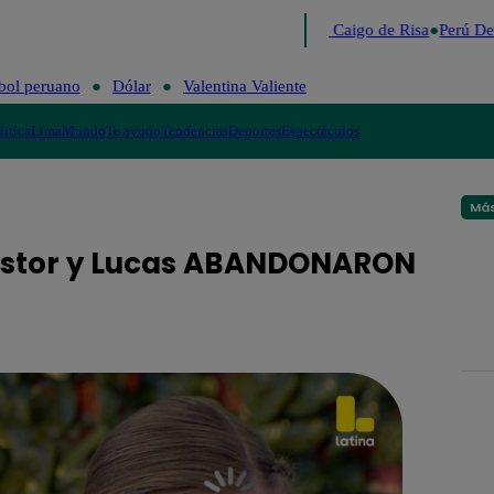
Lo último
Me Caigo de Risa
Perú Dec
bol peruano
Dólar
Valentina Valiente
lítica
Lima
Mundo
Te ayudo
Tendencias
Deportes
Espectáculos
Más
Pastor y Lucas ABANDONARON