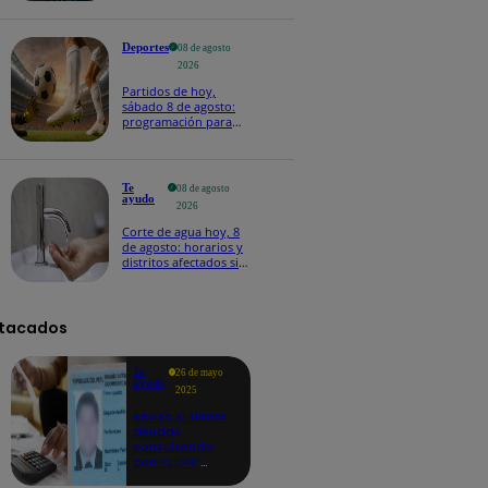
Deportes
08 de agosto
2026
Partidos de hoy,
sábado 8 de agosto:
programación para
ver fútbol EN VIVO
Te
08 de agosto
ayudo
2026
Corte de agua hoy, 8
de agosto: horarios y
distritos afectados sin
el servicio de Sedapal
tacados
Te
26 de mayo
ayudo
2025
Revisa si tienes
deudas
consultando
con tu DNI:
aquí los