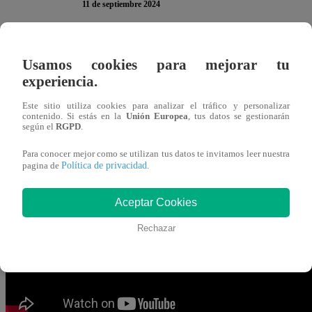
11 de septiembre 2024
Jely Reategui, Phillip Chu Joy, Wendy Menendez y Christ
Usamos cookies para mejorar tu
Chef Famosos, La Academia
” para defender sus puesto
experiencia.
Peláez logró sacarles información importante sobre el gr
Este sitio utiliza cookies para analizar el tráfico y personalizar
jueces.
contenido. Si estás en la
Unión Europea
, tus datos se gestionarán
según el
RGPD
.
“Es un chat muy activo. Todos los días y todo el día. 
Para conocer mejor como se utilizan tus datos te invitamos leer nuestra
Política de privacidad
pagina de
.
conversaciones, todas son spoiler. Buenos stickers, bu
comentarios y excelente reacciones”,
aseguró Jely.
Aceptar Cookies
Rechazar