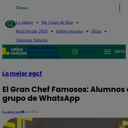
Temas
Lo último
Me Caigo de Ris
Lo último
Me Caigo de Risa
Perú Decide 2026
Fútbol peruano
Dólar
Valentina Valiente
Política
Lima
Mundo
Te ayudo
Tendencias
TV en vivo
MENÚ
Deportes
Espectáculos
Lo mejor egcf
El Gran Chef Famosos: Alumnos 
grupo de WhatsApp
Lo mejor egcf
a las 20:32