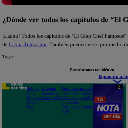
¿Dónde ver todos los capítulos de “El
¡Latino! Todos los capítulos de “El Gran Chef Famosos” 
de
Latina Televisión
. También pueden verlo por medio de
Tags:
El Gran Chef Famosos
El Gran Chef Famosos EN VI
Encuéntranos también en
Siguiente artí
Teléfono: 219
X
Política
Te ayudo
Política de privacidad
1000
Lima
Tendencias
Términos y condiciones
Av. San
Deportes
Espectáculos
Términos y condiciones
Felipe 968
Mundo
aplicación
Jesús María
Perú
Términos y Condiciones
APP