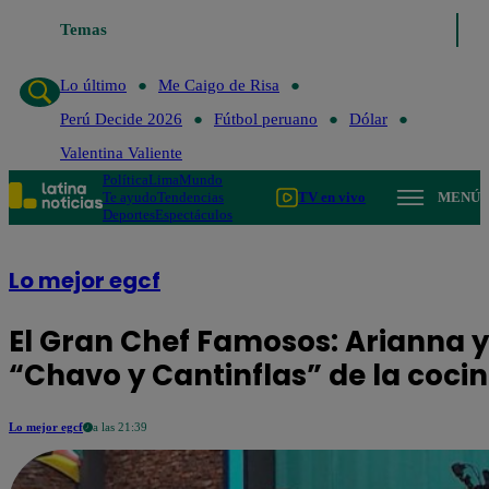
Temas
Lo último
Me Caigo de Risa
Perú Decide 2026
Fútbol 
Lo último
Me Caigo de Risa
Perú Decide 2026
Fútbol peruano
Dólar
Valentina Valiente
Política
Lima
Mundo
Te ayudo
Tendencias
TV en vivo
MENÚ
Deportes
Espectáculos
Lo mejor egcf
El Gran Chef Famosos: Arianna y
“Chavo y Cantinflas” de la coci
Lo mejor egcf
a las 21:39