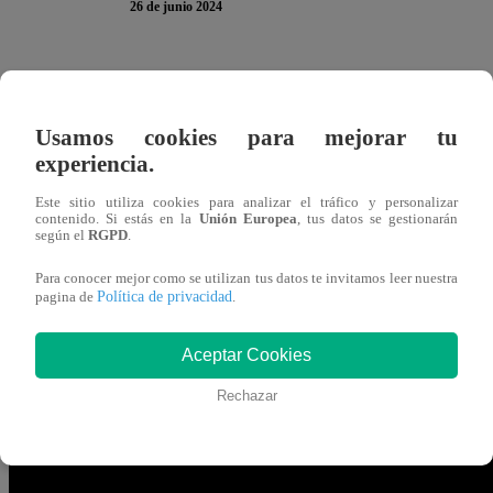
26 de junio 2024
¡EL CAOS HECHO PERSONAS!
Arianna Fernández
Lecca
en la segunda noche del Repechaje en “
El Gran C
Usamos cookies para mejorar tu
“perjudicó”.
experiencia.
TE PUEDE INTERESAR | El Gran Chef Famoso
Este sitio utiliza cookies para analizar el tráfico y personalizar
contenido. Si estás en la
Unión Europea
, tus datos se gestionarán
Cint G, Karina y Yaco regresaron por su Repech
según el
RGPD
.
Para conocer mejor como se utilizan tus datos te invitamos leer nuestra
El actor aceptó desde el inicio que NO sabía cocinar, as
Política de privacidad
pagina de
.
máximo en lo que la podría ayudar era en limpiar la estaci
Aceptar Cookies
En ese instante de caos, Arianna soltó un chiste:
“Parecem
Rechazar
desastre”
, agregó Mateo.