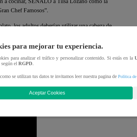
en a cocinar, SEÑALÓ a Tilsa Lozano como la
Gran Chef Famosos”.
ato, los adultos deberían utilizar una cabeza de
nsumos del almacén.
ies para mejorar tu experiencia.
en que usar los papás cada vez que vayan al
ookies para analizar el tráfico y personalizar contenido. Si estás en la
e hace trampa; cada vez que va al almacén, se pone
n según el
RGPD
.
como se utilizan tus datos te invitamos leer nuestra pagina de
Política de
Usted me está diciendo tramposa?”.
Aceptar Cookies