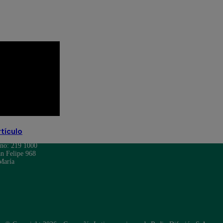
rtículo
ono: 219 1000
n Felipe 968
María