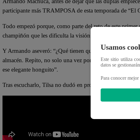
Armando Machuca, antes de dejar que las duplas empiec
participante más TRAMPOSA de esta temporada de “El 
Todo empezó porque, como parte del reto de este primer pl
champiñón que les dificulta la visión para recoger los i
Usamos cook
Y Armando aseveró: “¿Qué tienen que hacer? Solo lo tien
Este sitio utiliza c
almacén. Repito, no solo una vez porque usted siempre m
datos se gestionará
ese elegante honguito”.
Para conocer mejor 
Tras escucharlo, Tilsa no dudó en protestar EN VIVO: “¿