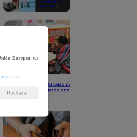
consultando
con tu DNI:
aquí los
detalles
Unión Europea
, tus
.
 privacidad
Revisa con tu DNI si tu casa califica
como pobre, de acuerdo con el Sisfoh
Rechazar
Te ayudo
25 de mayo 2026