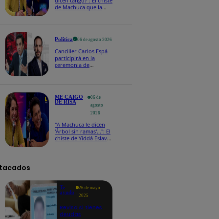
dicen tango?": El chiste
de Machuca que la
hizo reaccionar así en
Me caigo de risa
Política
06 de agosto 2026
Canciller Carlos Espá
participirá en la
ceremonia de
posesión presidencial
de Abelardo de la
Espriella en Colombia
ME CAIGO
06 de
DE RISA
agosto
2026
"A Machuca le dicen
'Árbol sin ramas'...": El
chiste de Yiddá Eslava
que hizo explotar de
risa a todos
tacados
Te
26 de mayo
ayudo
2025
Revisa si tienes
deudas