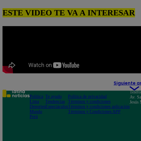
ESTE VIDEO TE VA A INTERESAR
Siguiente a
Teléf
Política
Te ayudo
Política de privacidad
Av. Sa
Lima
Tendencias
Términos y condiciones
Jesús 
Deportes
Espectáculos
Términos y condiciones aplicación
Mundo
Términos y Condiciones APP
Perú