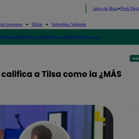
Lo último
Me Caigo de Risa
Perú Deci
bol peruano
Dólar
Valentina Valiente
lítica
Lima
Mundo
Te ayudo
Tendencias
Deportes
Espectáculos
Más
alifica a Tilsa como la ¿MÁS