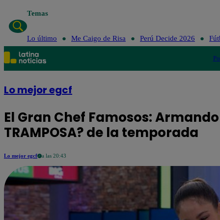
Temas
Lo último
Me Caigo de Risa
Perú Decide 2026
Fút
Po
Lo mejor egcf
El Gran Chef Famosos: Armando c
TRAMPOSA? de la temporada
Lo mejor egcf
a las 20:43