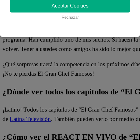
pensé estar en una cocina con los famosos. Para todas las
Aceptar Cookies
los consejos”.
Rechazar
Bianca, con la ilusión intacta, agregó: “Desde que salió 
programa. Han cumplido uno de mis sueños. Si hacen la 
volver. Tener a ustedes como amigos ha sido lo mejor qu
¿Qué sorpresas traerá la competencia en los próximos día
¡No te pierdas El Gran Chef Famosos!
¿Dónde ver todos los capítulos de “El
¡Latino! Todos los capítulos de “El Gran Chef Famosos” 
de
Latina Televisión
. También pueden verlo por medio d
¿Cómo ver el REACT EN VIVO de “El