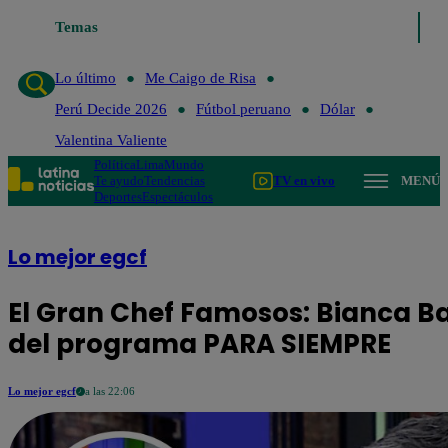
Temas
Lo último
Me Caigo de Ris
Lo último
Me Caigo de Risa
Perú Decide 2026
Fútbol peruano
Dólar
Valentina Valiente
Política
Lima
Mundo
Te ayudo
Tendencias
TV en vivo
MENÚ
Deportes
Espectáculos
Lo mejor egcf
El Gran Chef Famosos: Bianca Ba
del programa PARA SIEMPRE
Lo mejor egcf
a las 22:06