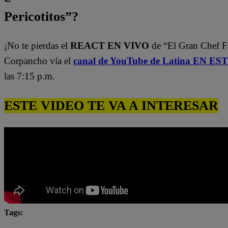
Pericotitos”?
¡No te pierdas el
REACT EN VIVO
de “El Gran Chef 
Corpancho vía el
canal de YouTube de Latina EN E
las 7:15 p.m.
ESTE VIDEO TE VA A INTERESAR
Tags:
El Gran Chef
El Gran Chef Famosos
El Gran C