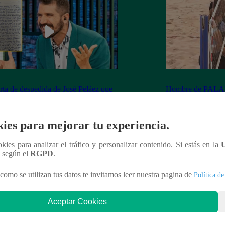
rta de despedida de José Peláez que
Hombre de PALAB
vió a los fans de “El Gran Chef”
cumple su apuesta y
de STEVE PAL
ies para mejorar tu experiencia.
ookies para analizar el tráfico y personalizar contenido. Si estás en la
n según el
RGPD
.
nteresar
como se utilizan tus datos te invitamos leer nuestra pagina de
Política de
Aceptar Cookies