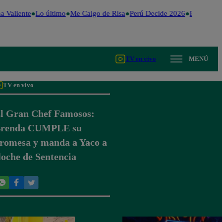
a Valiente
Lo último
Me Caigo de Risa
Perú Decide 2026
Fútbol per
TV en vivo
MENÚ
TV en vivo
l Gran Chef Famosos:
renda CUMPLE su
romesa y manda a Yaco a
oche de Sentencia