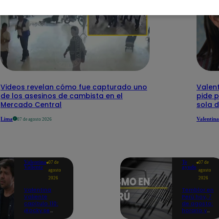
Videos revelan cómo fue capturado uno
Valent
de los asesinos de cambista en el
pide 
Mercado Central
sola 
Lima
Valentina
07 de agosto 2026
Valentina
Te
07 de
07 de
Valiente
ayudo
agosto
agosto
2026
2026
Valentina
Temblor en
Valiente
Perú hoy, 7
capítulo 110:
de agosto:
¡Rocky se
horario y
quiebra tras
epicentro