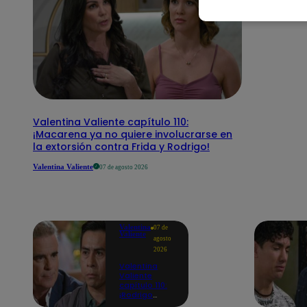
Valentina Valiente capítulo 110:
¡Macarena ya no quiere involucrarse en
la extorsión contra Frida y Rodrigo!
Valentina Valiente
07 de agosto 2026
Valentina
07 de
Valiente
agosto
2026
Valentina
Valiente
capítulo 110:
¡Rodrigo
enfrenta a