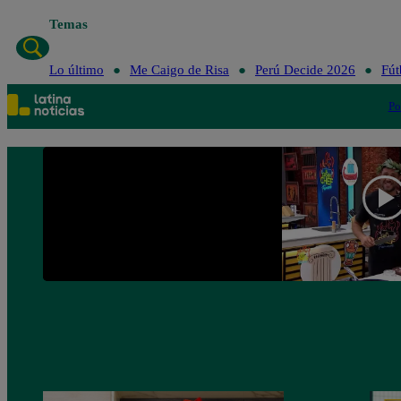
Temas
Lo último
Lo último
Me Caigo de Risa
Perú Decide 2026
Fút
Po