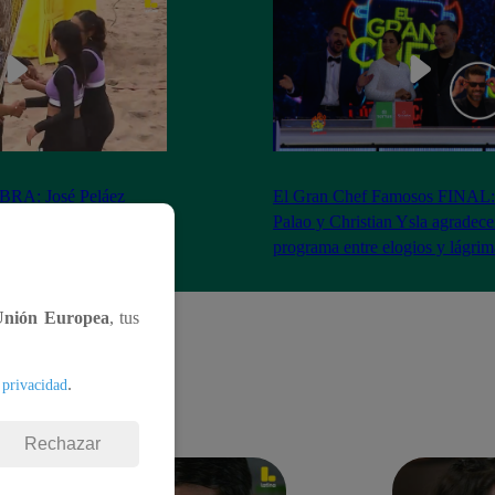
RA: José Peláez
El Gran Chef Famosos FINAL:
 se rapa tras la victoria
Palao y Christian Ysla agradece
AO
programa entre elogios y lágrim
Unión Europea
, tus
.
 privacidad
Rechazar