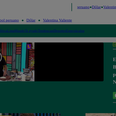
Me Caigo de Risa
Perú Decide 2026
Fútbol peruano
Dólar
Valentin
bol peruano
Dólar
Valentina Valiente
lítica
Lima
Mundo
Te ayudo
Tendencias
Deportes
Espectáculos
E
B
p
N