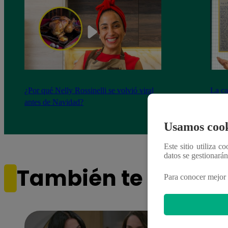
¿Por qué Nelly Rossinelli se volvió viral
La ca
antes de Navidad?
conmo
Usamos cook
Este sitio utiliza c
datos se gestionará
También te puede i
Para conocer mejor 