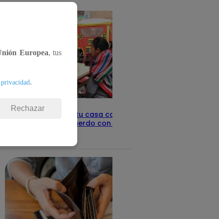
detalles
Unión Europea
, tus
.
 privacidad
Rechazar
Revisa con tu DNI si tu casa califica
como pobre, de acuerdo con el Sisfoh
Te ayudo
25 de mayo 2026