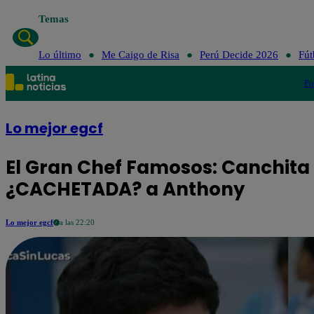
Temas
Lo últim
Lo último
Me Caigo de Risa
Perú Decide 2026
Fút
Po
Lo mejor egcf
El Gran Chef Famosos: Canchita 
¿CACHETADA? a Anthony
Lo mejor egcf
a las 22:20