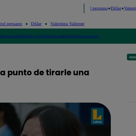
o
Me Caigo de Risa
Perú Decide 2026
Fútbol peruano
Dólar
Valenti
bol peruano
Dólar
Valentina Valiente
lítica
Lima
Mundo
Te ayudo
Tendencias
Deportes
Espectáculos
Más
a punto de tirarle una