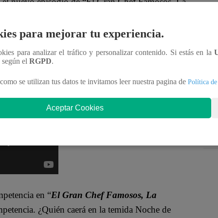
l nuevo episodio de “El Gran Chef Famosos, La
oger la vajilla correcta para servir la sopa a la
ies para mejorar tu experiencia.
ookies para analizar el tráfico y personalizar contenido. Si estás en la
do que sirve para segundo. “Cancha, ¿esto es para
n según el
RGPD
.
o. “ cachetadón a este chibolo. ¿Cómo no va a saber
como se utilizan tus datos te invitamos leer nuestra pagina de
Política de
ato para segundo?”, dijo exasperada Canchita.
Aceptar Cookies
mpetencia en
“
El Gran Chef Famosos, La
mpetencia
.
¿Quién caerá en la temida Noche de