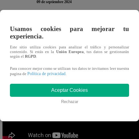
09 de septiembre 2024
Luego de una ardua batalla en la cocina de “El Gran Che
Usamos cookies para mejorar tu
primero en darle unas palabras de despedida fue Adolfo 
experiencia.
honesto. Si alguien voy a extrañar en esta academia es 
Este sitio utiliza cookies para analizar el tráfico y personalizar
contenido. Si estás en la
Unión Europea
, tus datos se gestionarán
según el
RGPD
.
Carlos Palma se quebró cuando tuvo que despedirse del
tantas enseñanzas, con lo que me quedo es con todo lo
Para conocer mejor como se utilizan tus datos te invitamos leer nuestra
Política de privacidad
pagina de
.
este tiempo. La vez pasada dije que me iba a feliz, pero
sólo un momento, así que me voy agradecido”,
narró en
Aceptar Cookies
Rechazar