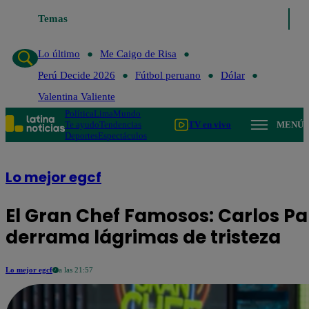
Temas
Lo último
Me Caigo de Risa
Pe
Lo último
Me Caigo de Risa
Perú Decide 2026
Fútbol peruano
Dólar
Valentina Valiente
Política
Lima
Mundo
Te ayudo
Tendencias
TV en vivo
MENÚ
Deportes
Espectáculos
Lo mejor egcf
El Gran Chef Famosos: Carlos P
derrama lágrimas de tristeza
Lo mejor egcf
a las 21:57