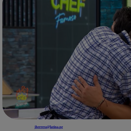
jherrera@latina.pe