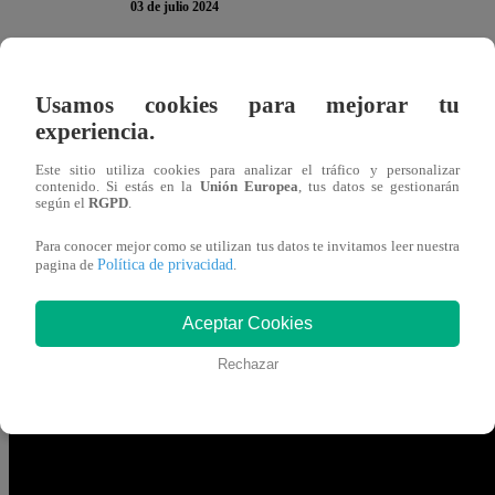
03 de julio 2024
¡LO ADMITIÓ! El conductor José Peláez no suele compart
Usamos cookies para mejorar tu
de “
El Gran Chef Famosos
”; pero esta vez sí lo hizo fre
experiencia.
TE PUEDE INTERESAR | El Gran Chef Famosos
Este sitio utiliza cookies para analizar el tráfico y personalizar
contenido. Si estás en la
Unión Europea
, tus datos se gestionarán
Yaco fallan con los macarrones; Ivana se salva
según el
RGPD
.
Para conocer mejor como se utilizan tus datos te invitamos leer nuestra
Durante su visita a la cocina de Cielo Torres, el presenta
Política de privacidad
pagina de
.
la participante. “Yo decía: ‘Cielo puede ganar’. De verdad
Aceptar Cookies
que yo veo y creo que puedes ganar”, sentenció.
Rechazar
Pero, otra vez, Yaco en modo “picón” le reclamó a Peláez: