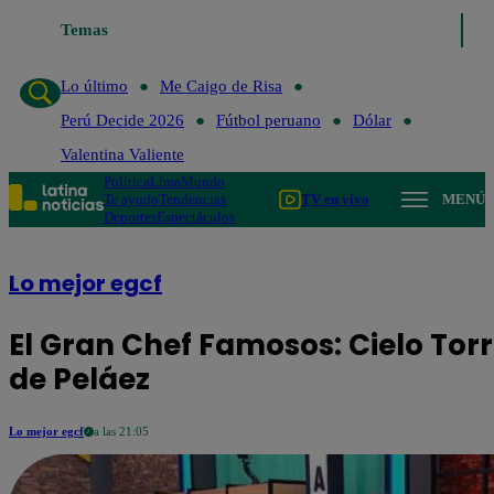
Temas
Lo último
Me Caigo de Risa
Perú Deci
Lo último
Me Caigo de Risa
Perú Decide 2026
Fútbol peruano
Dólar
Valentina Valiente
Política
Lima
Mundo
Te ayudo
Tendencias
TV en vivo
MENÚ
Deportes
Espectáculos
Lo mejor egcf
El Gran Chef Famosos: Cielo Tor
de Peláez
Lo mejor egcf
a las 21:05