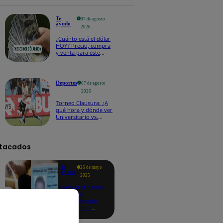
Te
07 de agosto
ayudo
2026
¿Cuánto está el dólar
HOY? Precio, compra
y venta para este
viernes 7 de agosto
Deportes
07 de agosto
2026
Torneo Clausura: ¿A
qué hora y dónde ver
Universitario vs.
Sporting Cristal por la
fecha 4?
tacados
Te
26 de mayo
ayudo
2025
Revisa si tienes
deudas
consultando
con tu DNI:
aquí los
detalles