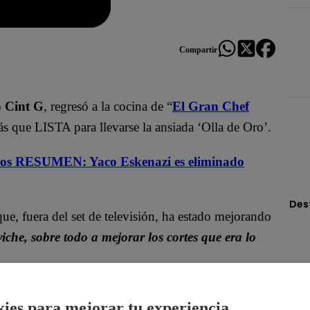
Compartir
o
Cint G
, regresó a la cocina de “
El Gran Chef
ás que LISTA para llevarse la ansiada ‘Olla de Oro’.
s RESUMEN: Yaco Eskenazi es eliminado
Des
ue, fuera del set de televisión, ha estado mejorando
che, sobre todo a mejorar los cortes que era lo
odo el público:
“Atención ‘chefcitos’ de todo el
ies para mejorar tu experiencia.