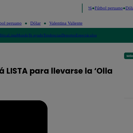
Lo último
Me Caigo de Risa
Perú Decide 2026
Fútbol peruano
Dóla
bol peruano
Dólar
Valentina Valiente
lítica
Lima
Mundo
Te ayudo
Tendencias
Deportes
Espectáculos
Más
 LISTA para llevarse la ‘Olla