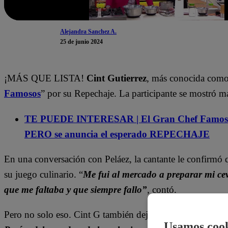
Alejandra Sanchez A.
25 de junio 2024
¡MÁS QUE LISTA!
Cint Gutierrez
, más conocida com
Famosos
” por su Repechaje. La participante se mostró m
TE PUEDE INTERESAR | El Gran Chef Famoso
PERO se anuncia el esperado REPECHAJE
En una conversación con Peláez, la cantante le confirmó q
su juego culinario. “
Me fui al mercado a preparar mi cevi
que me faltaba y que siempre fallo”
, contó.
Pero no solo eso. Cint G también dejó un mensaje para t
Usamos cook