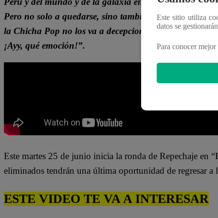
Perú y del mundo y de la galaxia entera. Cint G, la Re
Pero no solo a quedarse, sino también a alzar la ‘Olla
Este sitio utiliza c
datos se gestionará
la Chicha Pop no los va a decepcionar. La ‘Olla de Oro
¡Ayy, qué emoción!”.
Para conocer mejor 
Este martes 25 de junio inicia la ronda de Repechaje en 
eliminados tendrán una última oportunidad de regresar a
ESTE VIDEO TE VA A INTERESAR