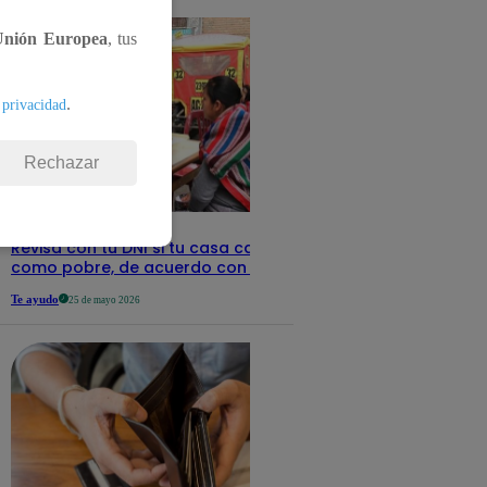
Unión Europea
, tus
.
 privacidad
Rechazar
Revisa con tu DNI si tu casa califica
como pobre, de acuerdo con el Sisfoh
Te ayudo
25 de mayo 2026