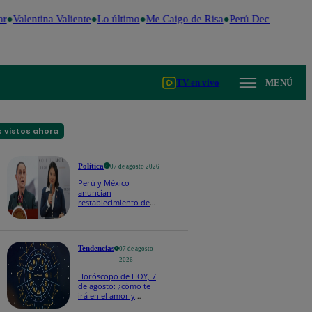
r
Valentina Valiente
Lo último
Me Caigo de Risa
Perú Decide 2026
TV en vivo
MENÚ
 vistos ahora
Política
07 de agosto 2026
Perú y México
anuncian
restablecimiento de
relaciones
diplomáticas tras
salvoconducto a
Betssy Chávez
Tendencias
07 de agosto
2026
Horóscopo de HOY, 7
de agosto: ¿cómo te
irá en el amor y
trabajo, según la IA?