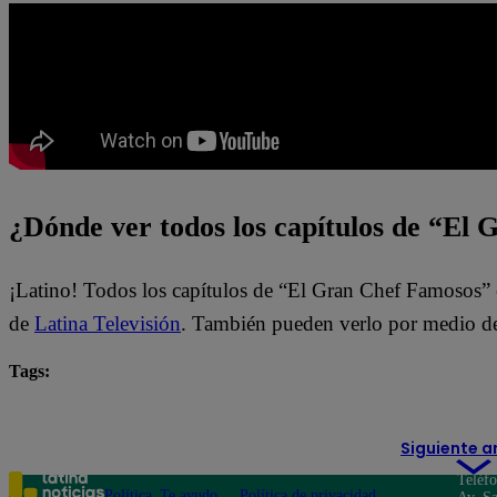
¿Dónde ver todos los capítulos de “El
¡Latino! Todos los capítulos de “El Gran Chef Famosos” 
de
Latina Televisión
. También pueden verlo por medio de
Tags:
El Gran Chef Famosos
El Gran Chef Famosos EN VI
Siguiente a
Teléf
Política
Te ayudo
Política de privacidad