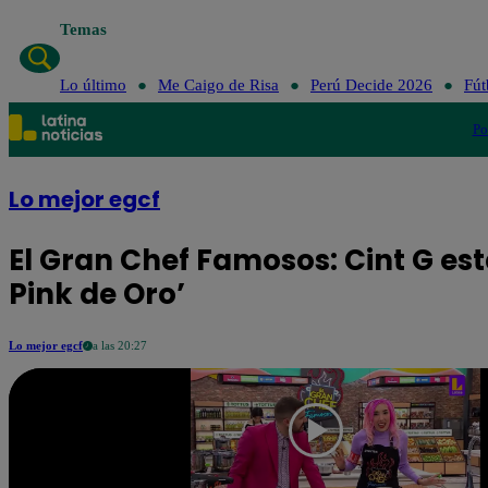
Temas
Lo último
Me Caigo de Risa
Perú Decide 2026
Fút
Po
Lo mejor egcf
El Gran Chef Famosos: Cint G está
Pink de Oro’
Lo mejor egcf
a las 20:27