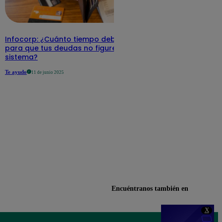
Infocorp: ¿Cuánto tiempo debe pasar
para que tus deudas no figuren en su
sistema?
Te ayudo
11 de junio 2025
Encuéntranos también en
X