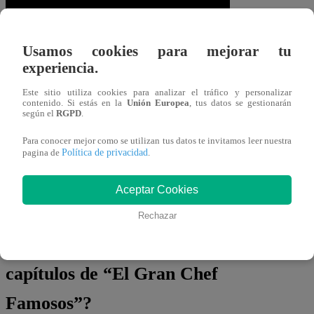
Usamos cookies para mejorar tu
experiencia.
Este sitio utiliza cookies para analizar el tráfico y personalizar
contenido. Si estás en la
Unión Europea
, tus datos se gestionarán
según el
RGPD
.
Mientras tanto, famosos como Jano Baca
se apiadaron de Claudia.
“Se vuela un
Para conocer mejor como se utilizan tus datos te invitamos leer nuestra
Política de privacidad
pagina de
.
dedo, le toca con Mateo…”
, dijo
enumerando las “desgracias” de la
Aceptar Cookies
modelo.
Rechazar
¿Dónde ver todos los
capítulos de “El Gran Chef
Famosos”?