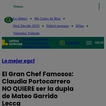
Temas
Lo último
Me Caigo de Risa
Perú Decide 2026
Fútb
Lo último
Me Caigo de Risa
Perú Decide 2026
Fútbol peruano
Dólar
Valentina Valiente
Política
Lima
Mundo
Te ayudo
Tendencias
TV en vivo
MENÚ
Deportes
Espectáculos
Lo mejor egcf
El Gran Chef Famosos:
Claudia Portocarrero
NO QUIERE ser la dupla
de Mateo Garrido
Lecca