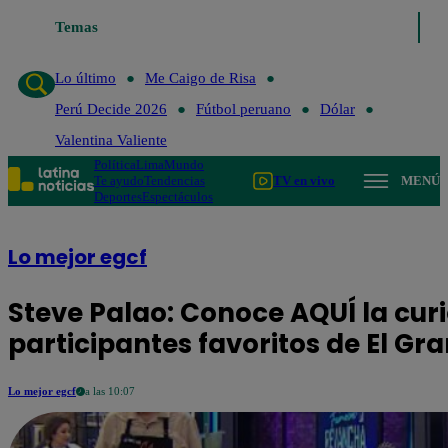
Temas
Lo último
Me Caigo de Risa
Perú Decide 202
Lo último
Me Caigo de Risa
Perú Decide 2026
Fútbol peruano
Dólar
Valentina Valiente
Política
Lima
Mundo
Te ayudo
Tendencias
TV en vivo
MENÚ
Deportes
Espectáculos
Lo mejor egcf
Steve Palao: Conoce AQUÍ la curi
participantes favoritos de El G
Lo mejor egcf
a las 10:07