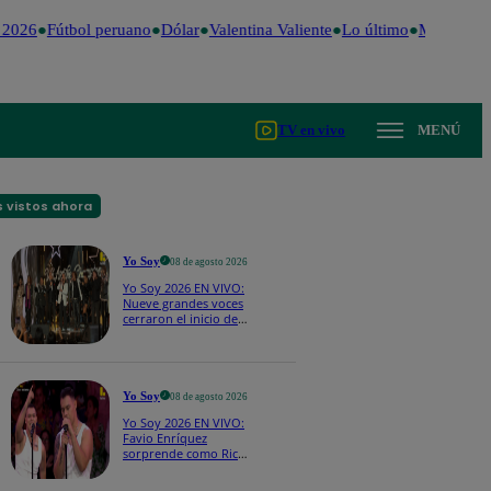
2026
Fútbol peruano
Dólar
Valentina Valiente
Lo último
Me Caigo d
TV en vivo
MENÚ
 vistos ahora
Yo Soy
08 de agosto 2026
Yo Soy 2026 EN VIVO:
Nueve grandes voces
cerraron el inicio de
Yo Soy con “We Are
the Champions”
Yo Soy
08 de agosto 2026
Yo Soy 2026 EN VIVO:
Favio Enríquez
sorprende como Ricky
Martin y pone a bailar
a todos en pleno