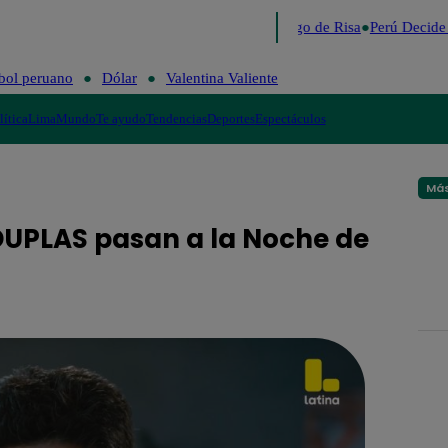
Lo último
Me Caigo de Risa
Perú Decide 
bol peruano
Dólar
Valentina Valiente
lítica
Lima
Mundo
Te ayudo
Tendencias
Deportes
Espectáculos
Más
DUPLAS pasan a la Noche de