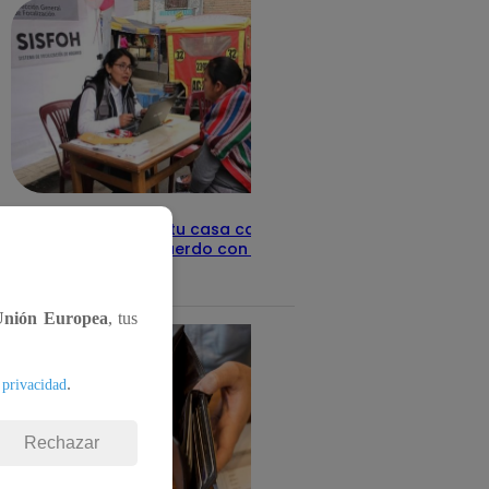
Revisa con tu DNI si tu casa califica
como pobre, de acuerdo con el Sisfoh
Te ayudo
25 de mayo 2026
Unión Europea
, tus
.
 privacidad
Rechazar