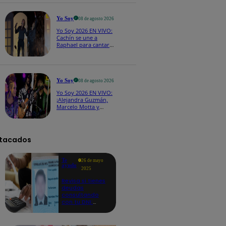
CASTING EN VIVO
Yo Soy
08 de agosto 2026
Yo Soy 2026 EN VIVO:
Cachín se une a
Raphael para cantar
una espectacular
versión de “Amor mío”
Yo Soy
08 de agosto 2026
Yo Soy 2026 EN VIVO:
¡Alejandra Guzmán,
Marcelo Motta y
Cerati dejan el rock y
se lanzan a la cumbia!
tacados
Te
26 de mayo
ayudo
2025
Revisa si tienes
deudas
consultando
con tu DNI:
aquí los
detalles