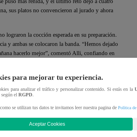
e puso más reñida, y el último reto dejó a cuatro
cina, sus platos no convencieron al jurado y ahora
no lograron la cocción esperada en su preparación.
ncia y ambas se colocaron la banda. “Hemos dejado
añana hacerlo mejor”, comentó Alli, confiando en
ies para mejorar tu experiencia.
os:
Mariella Zanetti y su hijo Massi
. A pesar de la
os vamos con la satisfacción de saber que Luciano
ookies para analizar el tráfico y personalizar contenido. Si estás en la
n según el
RGPD
.
como se utilizan tus datos te invitamos leer nuestra pagina de
Política de
a y Leandra
, quienes no pudieron evitar la
 tensión en sus rostros era evidente al recibir la
Aceptar Cookies
ara seguir en competencia.