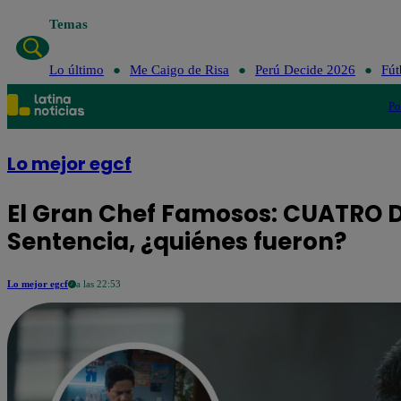
Temas
Lo último
Me Caigo de Risa
Perú Decide 2026
Fút
Po
Lo mejor egcf
El Gran Chef Famosos: CUATRO 
Sentencia, ¿quiénes fueron?
Lo mejor egcf
a las 22:53