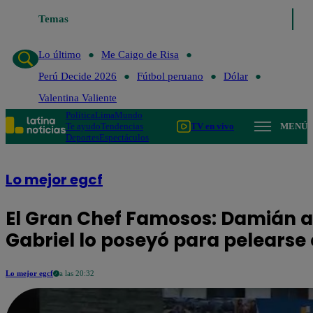
Temas
Lo último
Me Caigo de Risa
Perú Decide 2026
Fútbol p
Lo último
Me Caigo de Risa
Perú Decide 2026
Fútbol peruano
Dólar
Valentina Valiente
Política
Lima
Mundo
Te ayudo
Tendencias
TV en vivo
MENÚ
Deportes
Espectáculos
Lo mejor egcf
El Gran Chef Famosos: Damián a
Gabriel lo poseyó para pelearse 
Lo mejor egcf
a las 20:32