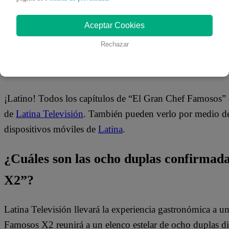
Aceptar Cookies
Rechazar
¿Dónde ver todos los capítulos de “El
¡Latino! Todos los capítulos de “El Gran Chef Famosos” 
de
Latina Televisión
. También pueden verlo por medio del
dispositivos móviles de
Latina
.
¿Cuáles son las ocho duplas confirma
X2”?
Latina Televisión llevará la experiencia gastronómica a 
Famosos X2 reunirá a un elenco estelar de ocho duplas dis