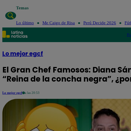
Temas
Lo último
Me Caigo de Risa
Perú Decide 2026
Fút
Po
Lo mejor egcf
El Gran Chef Famosos: Diana Sá
“Reina de la concha negra”, ¿po
Lo mejor egcf
a las 20:53