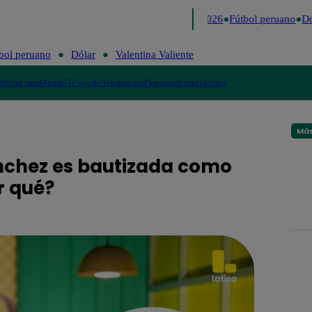
Lo último
Me Caigo de Risa
Perú Decide 2026
Fútbol peruano
Dól
bol peruano
Dólar
Valentina Valiente
lítica
Lima
Mundo
Te ayudo
Tendencias
Deportes
Espectáculos
Más
nchez es bautizada como
r qué?