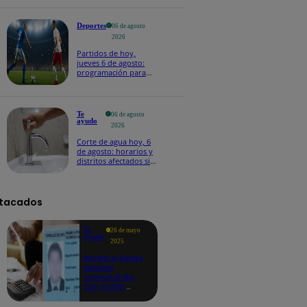
Deportes
06 de agosto
2026
Partidos de hoy,
jueves 6 de agosto:
programación para
ver fútbol EN VIVO
Te
06 de agosto
ayudo
2026
Corte de agua hoy, 6
de agosto: horarios y
distritos afectados sin
el servicio de Sedapal
tacados
Te
26 de mayo
ayudo
2025
Revisa si tienes
deudas
consultando
con tu DNI:
aquí los
detalles