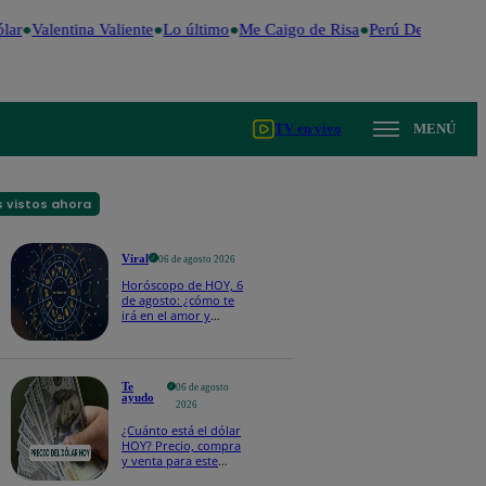
ar
Valentina Valiente
Lo último
Me Caigo de Risa
Perú Decide 2026
TV en vivo
MENÚ
 vistos ahora
Viral
06 de agosto 2026
Horóscopo de HOY, 6
de agosto: ¿cómo te
irá en el amor y
trabajo, según la IA?
Te
06 de agosto
ayudo
2026
¿Cuánto está el dólar
HOY? Precio, compra
y venta para este
jueves 6 de agosto