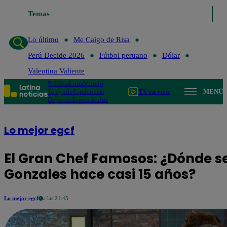
Lo último
Temas
Me Caigo de Risa
Perú Decide 2026
Fútbol peruano
Dó
Lo último
Me Caigo de Risa
Perú Decide 2026
Fútbol peruano
Dólar
Valentina Valiente
Política
Lima
Mundo
Te ayudo
Tendencias
TV en vivo
MENÚ
Deportes
Espectáculos
Lo mejor egcf
El Gran Chef Famosos: ¿Dónde se
Gonzales hace casi 15 años?
Lo mejor egcf
a las 21:45