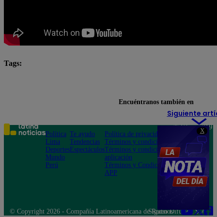
Tags:
El Gran Chef Famosos
El Gran Chef Famosos complet
El Gran Chef Famosos: La Academia
Encuéntranos también en
Siguiente artí
Teléfono: 219
X
Política
Te ayudo
Política de privacidad
1000
Lima
Tendencias
Términos y condiciones
Av. San
Deportes
Espectáculos
Términos y condiciones
Felipe 968
Mundo
aplicación
Jesús María
Perú
Términos y Condiciones
APP
© Copyright 2026 - Compañía Latinoamericana de Radio Difusión S.A.
Síguenos