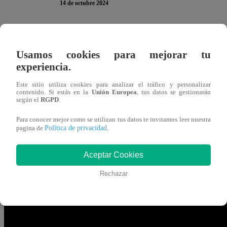
14 de octubre 2024
Coki Gonzales regresó a la cocina de “
El Gran Chef Fa
Usamos cookies para mejorar tu
participante de esta noche. Por casualidad, compartió la e
experiencia.
años.
Este sitio utiliza cookies para analizar el tráfico y personalizar
contenido. Si estás en la
Unión Europea
, tus datos se gestionarán
El periodista deportivo fue el encargado de revelar DÓ
según el
RGPD
.
durante los años 2010-2011 el voley se pasaba por Latin
Para conocer mejor como se utilizan tus datos te invitamos leer nuestra
cancha y la señorita era seleccionada nacional”
, asegu
Política de privacidad
pagina de
.
En ese sentido, Cotito manifestó su alegría por reencontra
Aceptar Cookies
retroceder el tiempo y recordar momentos muy lindos que
Rechazar