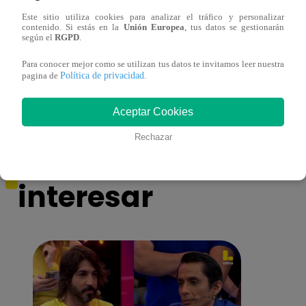
Este sitio utiliza cookies para analizar el tráfico y personalizar
contenido. Si estás en la
Unión Europea
, tus datos se gestionarán
¿Por qué Nelly Rossinelli se volvió viral
La ca
según el
RGPD
.
antes de Navidad?
conmo
Para conocer mejor como se utilizan tus datos te invitamos leer nuestra
Política de privacidad
pagina de
.
Aceptar Cookies
Rechazar
También te puede
interesar