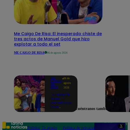
Me Caigo De Risa: El inesperado chiste de
tres actos de Manuel Gold que hizo
explotar a todo el set
ME CAIGO DE RISA
06 de agosto 2026
ME
06 de
CAIGO
agosto
DE
RISA
2026
"A Peláez le
dicen...":
Manuel Gold
hace
Encuéntranos también en
explotar de
risa a Julio
Díaz antes
de contar el
Teléfono: 219
X
chiste
Política
Te ayudo
Política de privacidad
1000