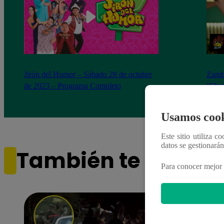
Jirón del Humor – Sábado 28 de octubre
Zambo
de 2023 – Programa Completo
‘Chap
Jirón
Usamos cook
Este sitio utiliza c
datos se gestionará
También te puede i
Para conocer mejor 