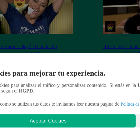
 Barbieri llegó al bar del tío
‘El Guapo’ Chino R
ita’ para armar la última jarana de
el amor de Dorita 
 del Humor
se salió de control
ies para mejorar tu experiencia.
ookies para analizar el tráfico y personalizar contenido. Si estás en la
n según el
RGPD
.
nteresar
como se utilizan tus datos te invitamos leer nuestra pagina de
Política de
Aceptar Cookies