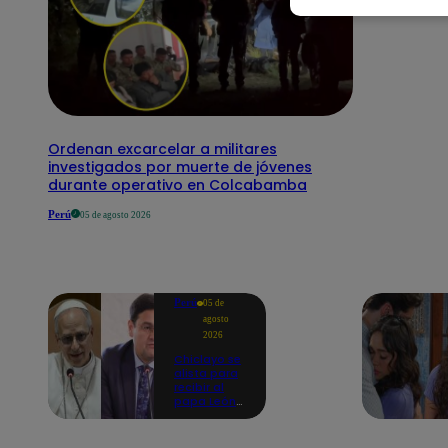
Ordenan excarcelar a militares
investigados por muerte de jóvenes
durante operativo en Colcabamba
Perú
05 de agosto 2026
Perú
05 de
agosto
2026
Chiclayo se
alista para
recibir al
papa León
XIV:
Catedral ya
fue