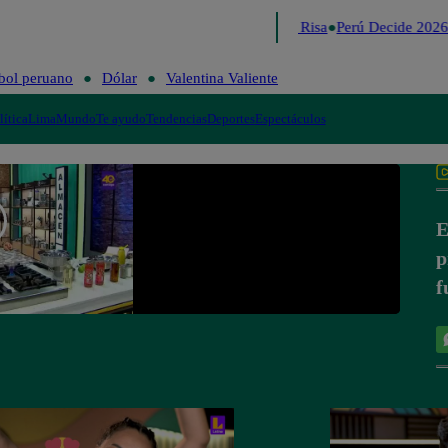
Lo último
Me Caigo de Risa
Perú Decide 2026
bol peruano
Dólar
Valentina Valiente
lítica
Lima
Mundo
Te ayudo
Tendencias
Deportes
Espectáculos
E
p
f