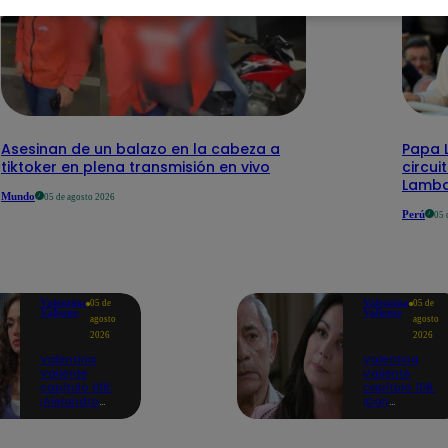
Asesinan de un balazo en la cabeza a
Papa L
tiktoker en plena transmisión en vivo
circui
Lamb
Mundo
05 de agosto 2026
Perú
05 
Valentina
Valentina
05 de
05 de
Valiente
Valiente
agosto
agosto
2026
2026
Valentina
Valentina
Valiente
Valiente
capítulo 108:
capítulo 108:
¡Alejandro
¡Don
consuela a
Edmundo
Valentina con
empieza a
un emotivo
sospechar de