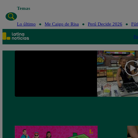
Temas
Lo último
Me Caigo de Risa
Perú Decide 2026
Fút
Po