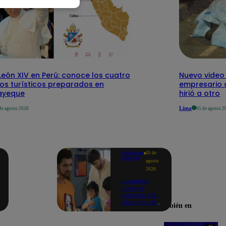
eón XIV en Perú: conoce los cuatro
Nuevo video
tos turísticos preparados en
empresario 
ayeque
hirió a otro
Lima
de agosto 2026
05 de agosto 2
Valentina
05 de
Valiente
agosto
2026
Valentina
Valiente
capítulo 108:
¡Alejandro le
Encuéntranos también en
promete a
Lolo y Tony
que siempre