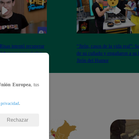
isas intentó recuperar
“Jirón, casos de la vida real”: 
Orbegoso pero el plan
de su cuñado y engañaron a su 
 | Jirón del Humor
Jirón del Humor
Unión Europea
, tus
.
 privacidad
Rechazar