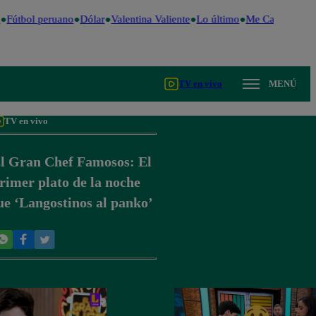
Fútbol peruano
Dólar
Valentina Valiente
Lo último
Me Caigo de Ris
TV en vivo
MENÚ
TV en vivo
l Gran Chef Famosos: El
rimer plato de la noche
ue ‘Langostinos al panko’