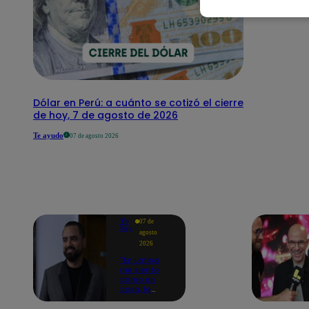
Dólar en Perú: a cuánto se cotizó el cierre
de hoy, 7 de agosto de 2026
Te ayudo
07 de agosto 2026
Yo
07 de
Soy
agosto
2026
"En Latina
me siento
como en
casa, lo
extrañaba":
Franco