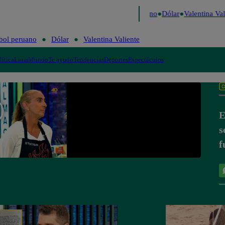
aigo de Risa
Perú Decide 2026
Fútbol peruano
Dólar
Valentina Vali
bol peruano
Dólar
Valentina Valiente
lítica
Lima
Mundo
Te ayudo
Tendencias
Deportes
Espectáculos
E
s
f