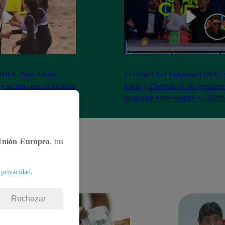
RA: José Peláez
El Gran Chef Famosos FINAL:
 se rapa tras la victoria
Palao y Christian Ysla agradece
AO
programa entre elogios y lágrim
Unión Europea
, tus
.
 privacidad
Rechazar