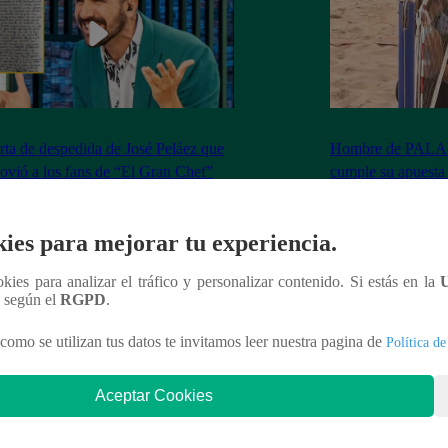
rta de despedida de José Peláez que
Hombre de PALAB
vió a los fans de “El Gran Chef”
cumple su apuesta y
de STEVE PAL
ies para mejorar tu experiencia.
ookies para analizar el tráfico y personalizar contenido. Si estás en la
n según el
RGPD
.
nteresar
como se utilizan tus datos te invitamos leer nuestra pagina de
Política de
Aceptar Cookies