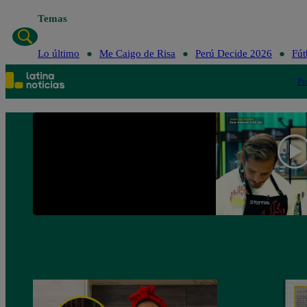
Temas
Lo último
Me C
Lo último
Me Caigo de Risa
Perú Decide 2026
Fút
Po