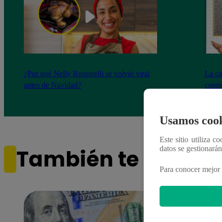
¿Por qué Nelly Rossinelli se volvió viral
La ca
antes de Navidad?
conmo
Usamos cook
Este sitio utiliza c
datos se gestionará
También te puede i
Para conocer mejor 