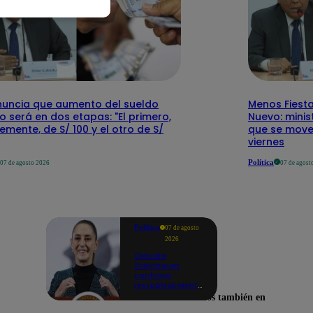
nuncia que aumento del sueldo
Menos Fiesta
 será en dos etapas: "El primero,
Nuevo: mini
emente, de S/ 100 y el otro de S/
que se mover
viernes
Política
07 de agosto 2026
07 de agost
Política
07 de agosto
2026
Claudia
Sheinbaum
confirma
restablecimiento
de las
Encuéntranos también en
reacciones con