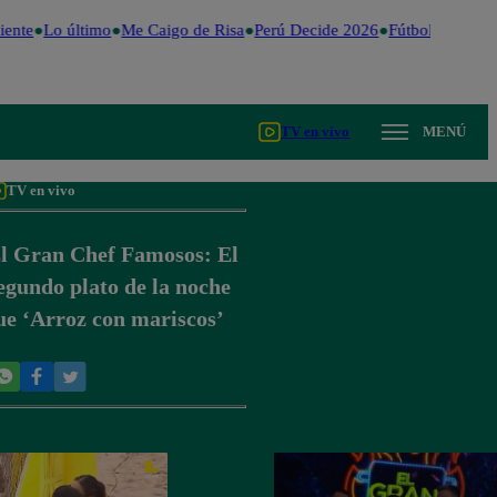
ente
Lo último
Me Caigo de Risa
Perú Decide 2026
Fútbol peruano
TV en vivo
MENÚ
TV en vivo
l Gran Chef Famosos: El
egundo plato de la noche
ue ‘Arroz con mariscos’