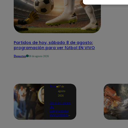
Partidos de hoy, sábado 8 de agosto:
programación para ver fútbol EN VIVO
Deportes
08 de agosto 2026
Perú
07 de
agosto
2026
Giro en caso
de
empresario
secuestrado
y asesinado:
Habría sido
un ajuste de