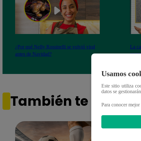
¿Por qué Nelly Rossinelli se volvió viral
La ca
antes de Navidad?
conmo
Usamos cook
Este sitio utiliza c
datos se gestionará
También te puede i
Para conocer mejor 