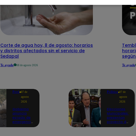
Corte de agua hoy, 8 de agosto: horarios
Temblo
y distritos afectados sin el servicio de
horari
Sedapal
según
Te ayudo
Te ayudo
08 de agosto 2026
Perú
Política
07 de
07 de
agosto
agosto
2026
2026
Gobierno
Elecciones
anuncia
Municipales:
estado de
presentan
emergencia
proyecto de
en siete
ley para
regiones
impedir que
tras sismos
alcaldes