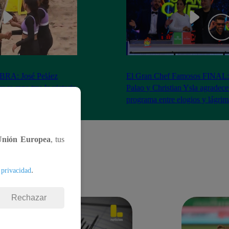
RA: José Peláez
El Gran Chef Famosos FINAL:
 se rapa tras la victoria
Palao y Christian Ysla agradece
AO
programa entre elogios y lágrim
Unión Europea
, tus
.
 privacidad
Rechazar