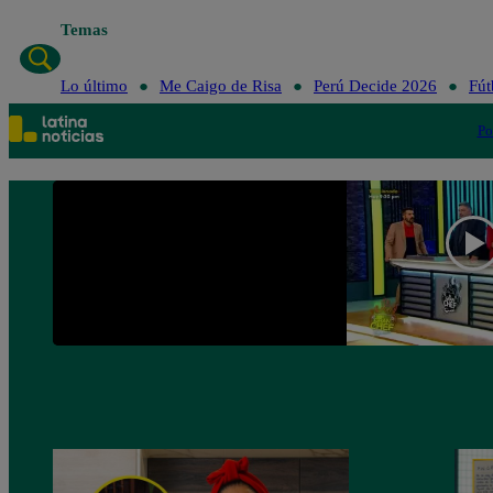
Temas
Lo último
Me Caig
Lo último
Me Caigo de Risa
Perú Decide 2026
Fút
Po