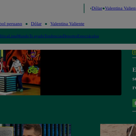
o de Risa
Perú Decide 2026
Fútbol peruano
Dólar
Valentina Valient
bol peruano
Dólar
Valentina Valiente
lítica
Lima
Mundo
Te ayudo
Tendencias
Deportes
Espectáculos
E
s
r