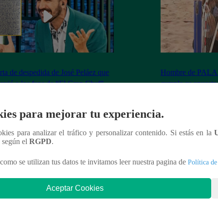
rta de despedida de José Peláez que
Hombre de PALAB
vió a los fans de “El Gran Chef”
cumple su apuesta y
de STEVE PAL
ies para mejorar tu experiencia.
ookies para analizar el tráfico y personalizar contenido. Si estás en la
n según el
RGPD
.
nteresar
como se utilizan tus datos te invitamos leer nuestra pagina de
Política de
Aceptar Cookies