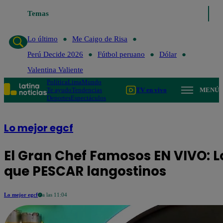
Temas
Lo último
Me Caigo de Risa
Lo último
Me Caigo de Risa
Perú Decide 2026
Fútbol peruano
Dólar
Valentina Valiente
Política
Lima
Mundo
Te ayudo
Tendencias
TV en vivo
MENÚ
Deportes
Espectáculos
Lo mejor egcf
El Gran Chef Famosos EN VIVO: L
que PESCAR langostinos
Lo mejor egcf
a las 11:04