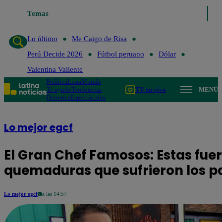
Temas
Lo último
Me Caigo de Ri
Lo último
Me Caigo de Risa
Perú Decide 2026
Fútbol peruano
Dólar
Valentina Valiente
Política
Lima
Mundo
Te ayudo
Tendencias
TV en vivo
MENÚ
Deportes
Espectáculos
Lo mejor egcf
El Gran Chef Famosos: Estas fue
quemaduras que sufrieron los p
Lo mejor egcf
a las 14:57