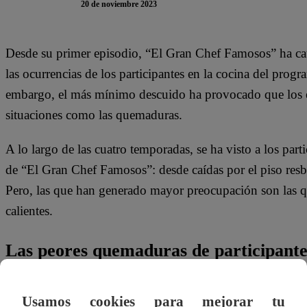
20 de noviembre 2023
Desde su primer episodio, “El Gran Chef Famosos” ha cau
las ocurrencias de los participantes en la cocina del progr
embargo, el más mínimo descuido ha provocado que los e
situaciones como las quemaduras.
A lo largo de las cuatro temporadas, se ha visto a los part
de “El Gran Chef Famosos”: desde caídas por el piso resba
Pero, las que han generado mayor preocupación son las q
calientes.
Las peores quemaduras de participant
En la primera temporada de “El Gran Chef Famosos”, R
Usamos cookies para mejorar tu