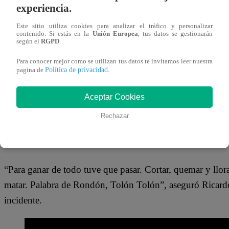
uno de los favoritos a alzar la ansiada olla dorada. Y, graci
experiencia.
final.
Este sitio utiliza cookies para analizar el tráfico y personalizar
contenido. Si estás en la
Unión Europea
, tus datos se gestionarán
En la semifinal, el jurado le pidió a él, junto a Susan Le
según el
RGPD
.
francés: croquembouche. Esta torre de profiteroles es dec
Para conocer mejor como se utilizan tus datos te invitamos leer nuestra
Política de privacidad
pagina de
.
participantes, según órdenes de los jueces, debían prepara
Aceptar Cookies
Es justamente durante la preparación del caramelo que R
este manjar muy caliente. Esta acción provocó que se le 
Rechazar
empeoraron al día siguiente, en la Gran Final de “El Gra
también caliente.
“Para ganar de todo tuve que pasar. Cortar, quemar y llor
matar. Palabra de Rondón, Tolón Tolón”, aseguró Ricardo a
incidente.