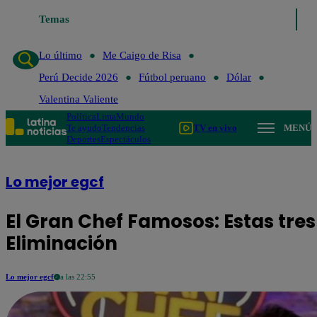
Lo último
Temas
Me Caigo de Risa
Perú Decide 2026
Fútbol peruano
D
Lo último
Me Caigo de Risa
Perú Decide 2026
Fútbol peruano
Dólar
Valentina Valiente
Política
Lima
Mundo
Te ayudo
Tendencias
TV en vivo
MENÚ
Deportes
Espectáculos
Lo mejor egcf
El Gran Chef Famosos: Estas tre
Eliminación
Lo mejor egcf
a las 22:55