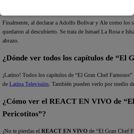
Finalmente, al declarar a Adolfo Bolívar y Ale como l
quedaron al descubierto. Se trata de Ismael La Rosa e Ish
abrazo.
¿Dónde ver todos los capítulos de “El
¡Latino! Todos los capítulos de “El Gran Chef Famosos” 
de
Latina Televisión
. También pueden verlo por medio d
¿Cómo ver el REACT EN VIVO de “El
Pericotitos”?
¡No te pierdas el
REACT EN VIVO
de “El Gran Chef 