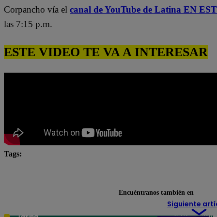
Corpancho vía el
canal de YouTube de Latina EN E
las 7:15 p.m.
ESTE VIDEO TE VA A INTERESAR
Tags:
El Gran Chef
El Gran Chef Famosos
El Gran C
El Gran Chef Famosos EN VIVO
El gran chef famosos
Encuéntranos también en
Siguiente artí