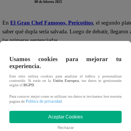
08 de febrero 2025
En
El Gran Chef Famosos,
Pericotitos
, el segundo plat
saber qué dupla sería salvada. Luego de debatir, llegaron 
las primeras sentenciadas
“Gracias, mariposa de la suerte, creo que tienes que es
Usamos cookies para mejorar tu
peluche de su hija.
experiencia.
Este sitio utiliza cookies para analizar el tráfico y personalizar
Los siguientes en ser sentenciados fueron Gino Pesaress
contenido. Si estás en la
Unión Europea
, tus datos se gestionarán
según el
RGPD
.
decisión del jurado.
“Con fe”
, animó Gino a su pequeña.
Para conocer mejor como se utilizan tus datos te invitamos leer nuestra
Política de privacidad
pagina de
.
Aceptar Cookies
Rechazar