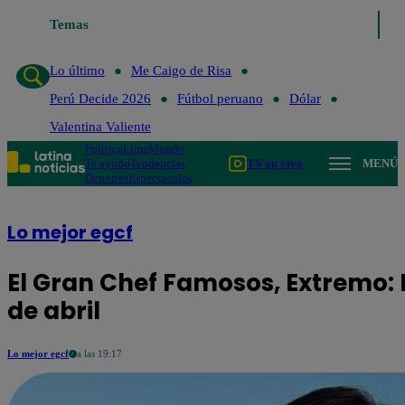
Temas
Lo último
Me Caigo de Ri
Lo último
Me Caigo de Risa
Perú Decide 2026
Fútbol peruano
Dólar
Valentina Valiente
Política
Lima
Mundo
Te ayudo
Tendencias
TV en vivo
MENÚ
Deportes
Espectáculos
Lo mejor egcf
El Gran Chef Famosos, Extremo: E
de abril
Lo mejor egcf
a las 19:17