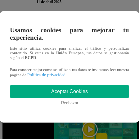
11 de abril 2025
En El Gran Chef Famosos,
Extremo
, ha llegado la hora 
Usamos cookies para mejorar tu
continuación, te presentamos la encuesta del viernes 11 d
experiencia.
para participar. Recuerda que solo puedes votar
UNA vez
Este sitio utiliza cookies para analizar el tráfico y personalizar
contenido. Si estás en la
Unión Europea
, tus datos se gestionarán
según el
RGPD
.
Gracias por participar en la encuesta. ¡Tu opinión es MUY
Para conocer mejor como se utilizan tus datos te invitamos leer nuestra
Política de privacidad
pagina de
.
Mira AQUÍ el nuevo episodio de “El 
Aceptar Cookies
VIVO vía señal de Latina
Rechazar