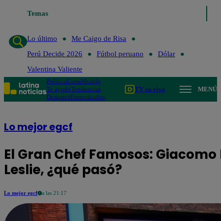
Lo último
Temas
Me Caigo de Risa
Perú Decide 2026
Fútbol peruano
Dól
Lo último
Me Caigo de Risa
Perú Decide 2026
Fútbol peruano
Dólar
Valentina Valiente
Política
Lima
Mundo
Te ayudo
Tendencias
TV en vivo
MENÚ
Deportes
Espectáculos
Lo mejor egcf
El Gran Chef Famosos: Giacomo 
Leslie, ¿qué pasó?
Lo mejor egcf
a las 21:17