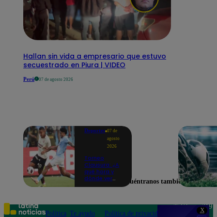
Hallan sin vida a empresario que estuvo
secuestrado en Piura | VIDEO
Perú
07 de agosto 2026
Deportes
07 de
agosto
2026
Torneo
Clausura: ¿A
qué hora y
dónde ver
Encuéntranos también en
Universitario
vs. Sporting
Cristal por la
fecha 4?
Teléfono: 219
X
Política
Te ayudo
Política de privacidad
1000