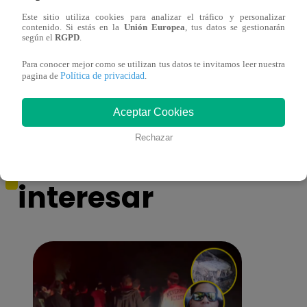
Este sitio utiliza cookies para analizar el tráfico y personalizar
contenido. Si estás en la
Unión Europea
, tus datos se gestionarán
¿Por qué Nelly Rossinelli se volvió viral
La ca
según el
RGPD
.
antes de Navidad?
conmo
Para conocer mejor como se utilizan tus datos te invitamos leer nuestra
Política de privacidad
pagina de
.
Aceptar Cookies
Rechazar
También te puede
interesar