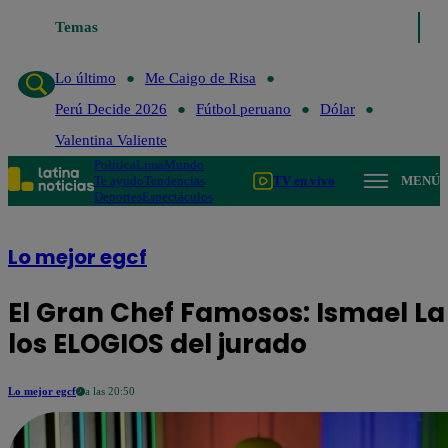
Temas
Lo último
Me Caigo de Risa
Lo último
Me Caigo de Risa
Perú Decide 2026
Fútbol peruano
Dólar
Valentina Valiente
Política
Lima
Mundo
Te ayudo
Tendencias
TV en vivo
MENÚ
Deportes
Espectáculos
Lo mejor egcf
El Gran Chef Famosos: Ismael L
los ELOGIOS del jurado
Lo mejor egcf
a las 20:50