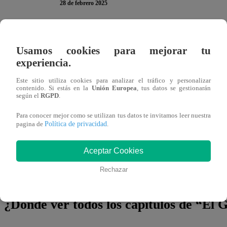
28 de febrero 2025
En
El Gran Chef Famosos,
Pericotitos
, Ismael La Rosa
Usamos cookies para mejorar tu
jurado con la preparación de sus panes con sangrecita, cam
experiencia.
Si bien, al comienzo no todo fue bueno debido a que Isma
Este sitio utiliza cookies para analizar el tráfico y personalizar
contenido. Si estás en la
Unión Europea
, tus datos se gestionarán
finalmente los jurados se sorprendieron por el gran avanc
según el
RGPD
.
Para conocer mejor como se utilizan tus datos te invitamos leer nuestra
“para mí has llegado al sabor de un buen pan con sangreci
Política de privacidad
pagina de
.
dijo: “la sarsa criolla que has preparado tiene los cortes
luciano mazzetti dijo: “estoy gratamente sorprendido, está
Aceptar Cookies
Rechazar
ismael e ishana, sonrieron de alegría e ismael dijo: “yo co
¿Dónde ver todos los capítulos de “El