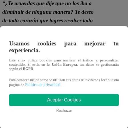
“¿Te acuerdas que dije que no los iba a
disminuir de ninguna manera? Te deseo
de todo corazón que logres resolver todo
esto en 5 minutos. Quiero que sepas
una cosa más: ¡Tú puedes!”
, le dijo
Usamos cookies para mejorar tu
antes de abrazarla.
experiencia.
Este sitio utiliza cookies para analizar el tráfico y personalizar
contenido. Si estás en la
Unión Europea
, tus datos se gestionarán
según el
RGPD
.
Para conocer mejor como se utilizan tus datos te invitamos leer nuestra
Política de privacidad
pagina de
.
Aceptar Cookies
¿Cuánto le durará al jurado este cambio
Rechazar
de personalidad? ¿Acaso han secuestrado