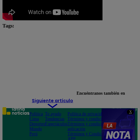
Tags:
chefcitos
El Gran Chef
El Gran Chef Famosos
El Gran Chef Famosos completo
El Gran Chef Famosos EN VIVO
El Gran Chef Famosos Extremo
El Gran Chef Famosos youtube
Encuéntranos también en
Siguiente artículo
Teléfono: 219
X
Política
Te ayudo
Política de privacidad
1000
Lima
Tendencias
Términos y condiciones
Av. San
Deportes
Espectáculos
Términos y condiciones
Felipe 968
Mundo
aplicación
Jesús María
Perú
Términos y Condiciones
APP