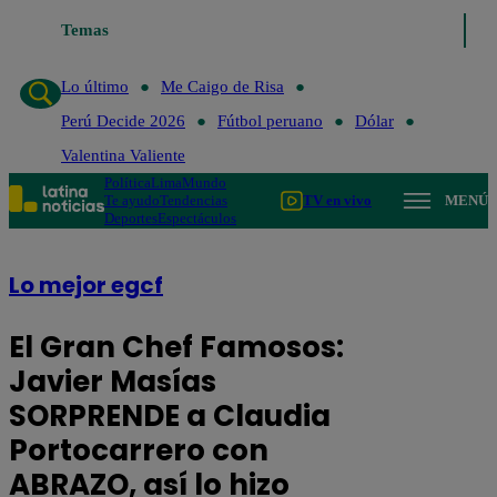
Temas
Lo último
Me Caigo de Risa
Perú Dec
Lo último
Me Caigo de Risa
Perú Decide 2026
Fútbol peruano
Dólar
Valentina Valiente
Política
Lima
Mundo
Te ayudo
Tendencias
TV en vivo
MENÚ
Deportes
Espectáculos
Lo mejor egcf
El Gran Chef Famosos:
Javier Masías
SORPRENDE a Claudia
Portocarrero con
ABRAZO, así lo hizo