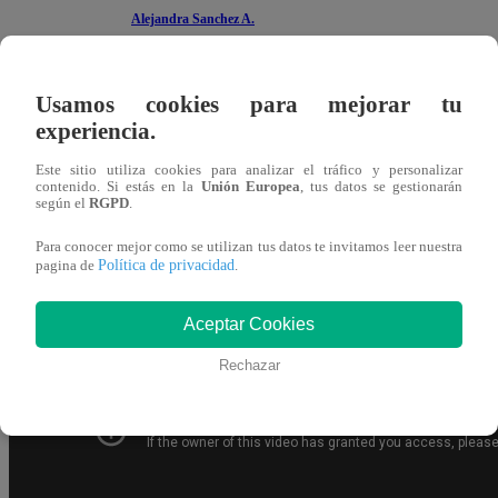
Alejandra Sanchez A.
12 de noviembre 2024
Usamos cookies para mejorar tu
Jely Reátegui regresó a la cocina de “El Gran Chef Fam
experiencia.
reemplazo de José Peláez. La autodenominada Reina del 
Este sitio utiliza cookies para analizar el tráfico y personalizar
contenido. Si estás en la
Unión Europea
, tus datos se gestionarán
según el
RGPD
.
La campeona de la primera promoción de “La Academia” 
“Mondongo con cau cau” y “Salí con pejerrey”. “Pronto me
Para conocer mejor como se utilizan tus datos te invitamos leer nuestra
Política de privacidad
pagina de
.
auxiliar, la miss de reemplazo. O tal vez lo haga tan ma
buenas noches”, aseguró.
Aceptar Cookies
Rechazar