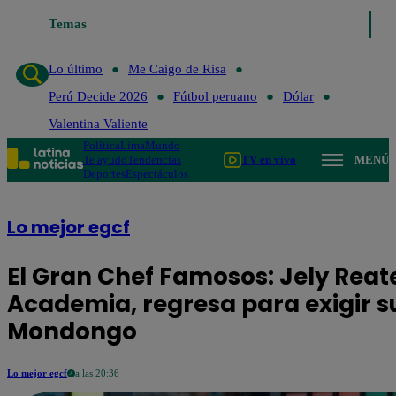
Temas
Lo último
Me Caigo d
Lo último
Me Caigo de Risa
Perú Decide 2026
Fútbol peruano
Dólar
Valentina Valiente
Política
Lima
Mundo
Te ayudo
Tendencias
TV en vivo
MENÚ
Deportes
Espectáculos
Lo mejor egcf
El Gran Chef Famosos: Jely Rea
Academia, regresa para exigir su 
Mondongo
Lo mejor egcf
a las 20:36