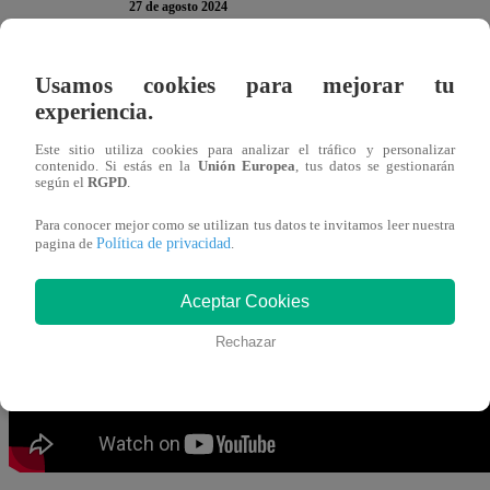
27 de agosto 2024
Usamos cookies para mejorar tu
Jely Reategui
TROLEÓ a sus compañeros
Israel Dreyf
experiencia.
ciclo de “
El Gran Chef Famosos, La Academia
”. La a
e hizo ICÓNICA comparación.
Este sitio utiliza cookies para analizar el tráfico y personalizar
contenido. Si estás en la
Unión Europea
, tus datos se gestionarán
según el
RGPD
.
“Siempre lo supe (que Carlos e Israel regresarían a la 
Para conocer mejor como se utilizan tus datos te invitamos leer nuestra
muy iguales. Son como los de la película Gemelos co
Política de privacidad
pagina de
.
aseveró la actriz, generando las risas en el set de grabación
Aceptar Cookies
Rechazar