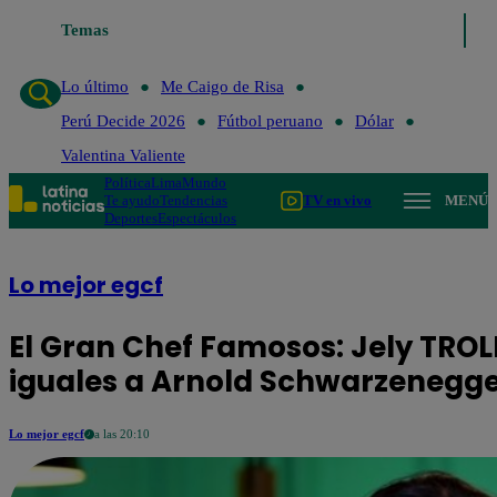
Temas
Lo último
Me Caigo de Risa
Perú De
Lo último
Me Caigo de Risa
Perú Decide 2026
Fútbol peruano
Dólar
Valentina Valiente
Política
Lima
Mundo
Te ayudo
Tendencias
TV en vivo
MENÚ
Deportes
Espectáculos
Lo mejor egcf
El Gran Chef Famosos: Jely TROLE
iguales a Arnold Schwarzenegge
Lo mejor egcf
a las 20:10