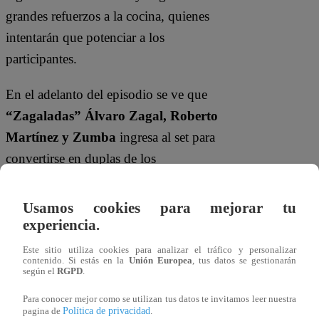
grandes refuerzos a la cocina, quienes
intentarán que potenciar a los
participantes.
En el adelanto del episodio se ve que
“Zagaladas” Álvaro Zagal, Roberto
Martínez y Zumba
ingresa al set para
convertirse en duplas de los
competidores. Se vivirá una noche de
locura donde las risas no faltarán.
Usamos cookies para mejorar tu
experiencia.
Este sitio utiliza cookies para analizar el tráfico y personalizar
contenido. Si estás en la
Unión Europea
, tus datos se gestionarán
según el
RGPD
.
Para conocer mejor como se utilizan tus datos te invitamos leer nuestra
Política de privacidad
pagina de
.