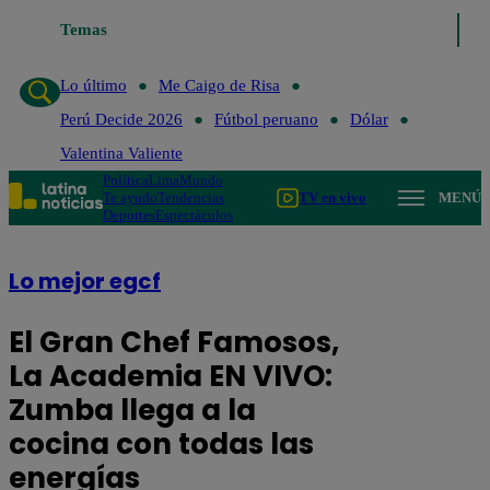
Temas
Lo último
Me Caigo de Risa
Perú Decide 2026
Fútbol
Lo último
Me Caigo de Risa
Perú Decide 2026
Fútbol peruano
Dólar
Valentina Valiente
Política
Lima
Mundo
Te ayudo
Tendencias
TV en vivo
MENÚ
Deportes
Espectáculos
Lo mejor egcf
El Gran Chef Famosos,
La Academia EN VIVO:
Zumba llega a la
cocina con todas las
energías