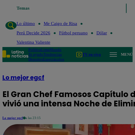
Temas
Lo último
Me Caigo de Risa
Perú Deci
Lo último
Me Caigo de Risa
Perú Decide 2026
Fútbol peruano
Dólar
Valentina Valiente
Política
Lima
Mundo
Te ayudo
Tendencias
TV en vivo
MENÚ
Deportes
Espectáculos
Lo mejor egcf
El Gran Chef Famosos Capítulo d
vivió una intensa Noche de Elim
Lo mejor egcf
a las 23:15