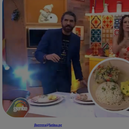
jherrera@latina.pe