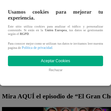
Usamos cookies para mejorar tu
Ver esta publicación en Instagram
experiencia.
Este sitio utiliza cookies para analizar el tráfico y personalizar
contenido. Si estás en la
Unión Europea
, tus datos se gestionarán
según el
RGPD
.
Para conocer mejor como se utilizan tus datos te invitamos leer nuestra
Política de privacidad
pagina de
.
Aceptar Cookies
Rechazar
Una publicación compartida por Latina.pe (@latina.pe
Mira AQUÍ el episodio de “El Gran C