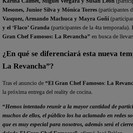
Karina Calmet, Miguel Vergara y Susan León
(partici
Mesones, Junior Silva y Mónica Torres
(participantes 
Vasquez, Armando Machuca y Mayra Goñi
(participa
y el ‘Flaco’ Granda
(participantes de la 4ta temporada).
Gran Chef Famosos: La Revancha”
en busca de llevars
¿En qué se diferenciará esta nueva t
La Revancha”?
Tras el anuncio de
“El Gran Chef Famosos
:
La Revan
la próxima entrega del reality de cocina.
“
Hemos intentado reunir a la mayor cantidad de parti
muchos de ellos, el público los ha aclamado en redes 
que es muy especial para nosotros, además será el cierr