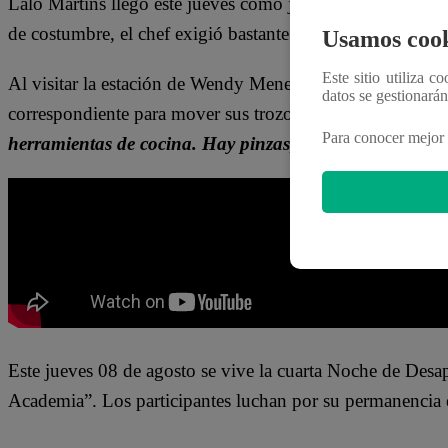
Lalo Martins llegó este jueves como jurado invitado en “
de costumbre, el chef exigió bastante disciplina en los pa
Usamos cook
Este sitio utiliza c
Al visitar la estación de Wendy Menendez, el chef vio que 
datos se gestionará
correspondiente para mover sus trozos de lomo de la sarté
Para conocer mejor 
herramientas de cocina. Hay pinzas, eso es. Sino dañas 
Este jueves 08 de agosto se
vive la cuarta Noche de Des
Academia”. Los participantes luchan por su permanencia 