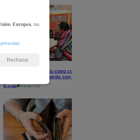
Unión Europea
, tus
.
 privacidad
Rechazar
Revisa con tu DNI si tu casa califica
como pobre, de acuerdo con el Sisfoh
Te ayudo
25 de mayo 2026