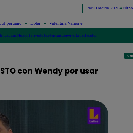
Lo último
Me Caigo de Risa
Perú Decide 2026
Fútbol
bol peruano
Dólar
Valentina Valiente
lítica
Lima
Mundo
Te ayudo
Tendencias
Deportes
Espectáculos
Más
ESTO con Wendy por usar