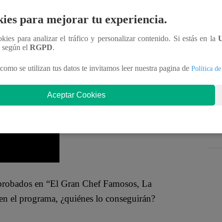
El Gran Chef Famosos, La Academia
”. Y, como
rticipantes de la nueva temporada.
ies para mejorar tu experiencia.
ookies para analizar el tráfico y personalizar contenido. Si estás en la
la participante NO estaba utilizando el utensilio
n según el
RGPD
.
n. “
Estás friendo con un cubierto y tienes
como se utilizan tus datos te invitamos leer nuestra pagina de
Política de
la pieza
”, aseveró el experto.
Aceptar Cookies
aprobados en “El Gran Chef
Famosos
, La
en el programa, ¿quiénes lo conseguirán?