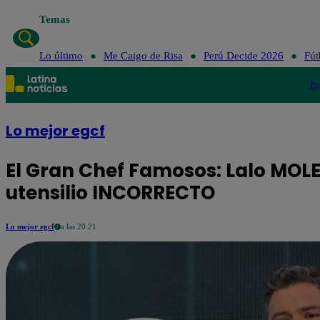
Temas
Lo último
Me Caigo de Risa
Perú Decide 2026
Fút
Po
Lo mejor egcf
El Gran Chef Famosos: Lalo MOL
utensilio INCORRECTO
Lo mejor egcf
a las 20:21