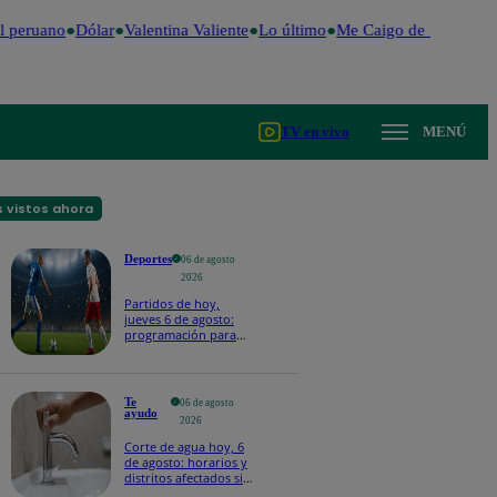
 peruano
Dólar
Valentina Valiente
Lo último
Me Caigo de Risa
Perú
TV en vivo
MENÚ
 vistos ahora
Deportes
06 de agosto
2026
Partidos de hoy,
jueves 6 de agosto:
programación para
ver fútbol EN VIVO
Te
06 de agosto
ayudo
2026
Corte de agua hoy, 6
de agosto: horarios y
distritos afectados sin
el servicio de Sedapal