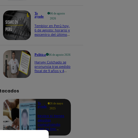
Te
06 de agosto
ayudo
2026
Temblor en Perú hoy,
6 de agosto: horario y
epicentro del último
sismo, según IGP
Política
06 de agosto 2026
Harvey Colchado se
pronuncia tras pedido
fiscal de 9 años y 4
meses de prisión en
su contra
tacados
Te
26 de mayo
ayudo
2025
Revisa si tienes
deudas
consultando
con tu DNI:
aquí los
detalles