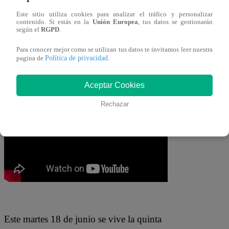
Leyla Chihuán
ocupó el primer lugar de
Este sitio utiliza cookies para analizar el tráfico y personalizar
contenido. Si estás en la
Unión Europea
, tus datos se gestionarán
la tabla con 5 canastas en un minuto.
según el
RGPD
.
“¿Vieron? Así de sencillo (..) Eso es.
Para conocer mejor como se utilizan tus datos te invitamos leer nuestra
Gané. Estoy segura”
, celebró al
Política de privacidad
pagina de
.
terminarse el tiempo.
Aceptar Cookies
Rechazar
Este martes 18 de junio se vive la quinta