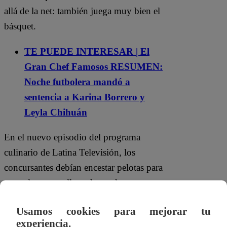
allá de la net: también juega muy bien el
básquet.
TE PUEDE INTERESAR | El
Gran Chef Famosos RESUMEN:
Noche futbolera mandó a
sentencia a Karina Borrero y
Leyla Chihuán
En el nuevo episodio del programa
culinario de Latina Televisión, los
concursantes debían encestar pelotas para
ganar la canasta llena de productos que
servirían para el primer plato de la noche.
Usamos cookies para mejorar tu
experiencia.