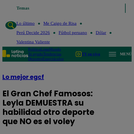
Temas
Lo último
Me Caigo de Risa
Lo último
Me Caigo de Risa
Perú Decide 2026
Fútbol peruano
Dólar
Valentina Valiente
Política
Lima
Mundo
Te ayudo
Tendencias
TV en vivo
MENÚ
Deportes
Espectáculos
Lo mejor egcf
El Gran Chef Famosos:
Leyla DEMUESTRA su
habilidad otro deporte
que NO es el voley