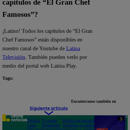
capítulos de “El Gran Chef
Famosos”?
¡Latino! Todos los capítulos de “El Gran
Chef Famosos” están disponibles en
nuestro canal de Youtube de
Latina
Televisión
. También pueden verlo por
medio del portal web Latina Play.
Tags:
El Gran Chef Famosos
El Gran Chef Famosos EN VIVO
Encuéntranos también en
Siguiente artículo
Teléfono: 219
X
Política
Te ayudo
Política de privacidad
1000
Lima
Tendencias
Términos y condiciones
Av. San
Deportes
Espectáculos
Términos y condiciones