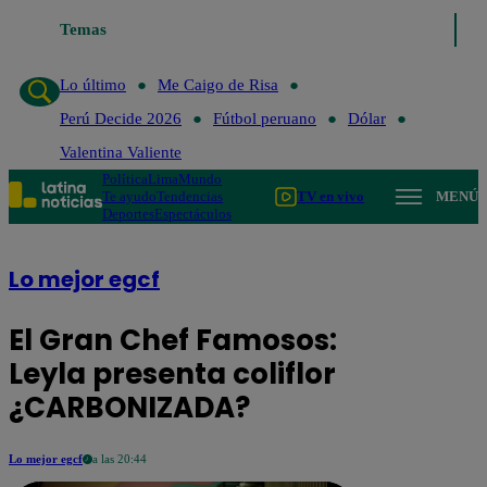
Lo último
Temas
Me Caigo de Risa
Perú Decide 2026
Fútbol peruano
Lo último
Me Caigo de Risa
Perú Decide 2026
Fútbol peruano
Dólar
Valentina Valiente
Política
Lima
Mundo
Te ayudo
Tendencias
TV en vivo
MENÚ
Deportes
Espectáculos
Lo mejor egcf
El Gran Chef Famosos:
Leyla presenta coliflor
¿CARBONIZADA?
Lo mejor egcf
a las 20:44