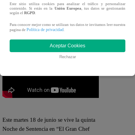
Este sitio utiliza cookies para analizar el tráfico y personalizar
me termina de convencer del todo.
contenido. Si estás en la
Unión Europea
, tus datos se gestionarán
según el
RGPD
.
Esperaba un doradito más… Se ha
oscurecido mucho”
. “Es el sillao”,
Para conocer mejor como se utilizan tus datos te invitamos leer nuestra
Política de privacidad
pagina de
.
apuntó Bocchio.
Aceptar Cookies
Rechazar
Este martes 18 de junio se vive la quinta
Noche de Sentencia en “El Gran Chef