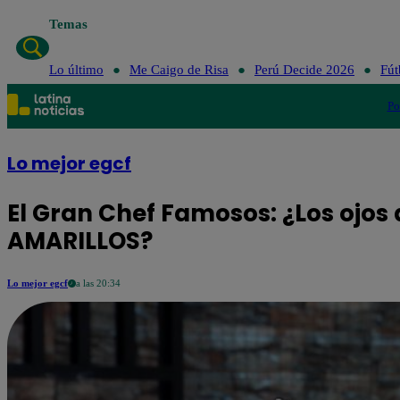
Temas
Lo último
Me Caigo de Risa
Perú Decide 2026
Fút
Po
Lo mejor egcf
El Gran Chef Famosos: ¿Los ojos 
AMARILLOS?
Lo mejor egcf
a las 20:34