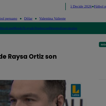
Lo último
Me Caigo de Risa
Perú Decide 2026
Fútbol p
bol peruano
Dólar
Valentina Valiente
lítica
Lima
Mundo
Te ayudo
Tendencias
Deportes
Espectáculos
Más
de Raysa Ortiz son