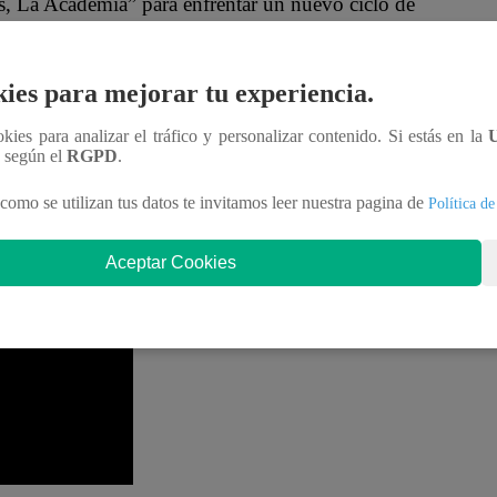
s, La Academia” para enfrentar un nuevo ciclo de
 set, las risas no faltaron.
ies para mejorar tu experiencia.
onó el tema de los cuatro hermanos que tiene
an Chef”. Y, en esa línea, se mencionó que una de
ookies para analizar el tráfico y personalizar contenido. Si estás en la
n según el
RGPD
.
e los de ella.
como se utilizan tus datos te invitamos leer nuestra pagina de
Política de
mi hermana Guadalupe tiene más amarillo. Es más,
 la cámara para que se aprecie el color pardo de sus
Aceptar Cookies