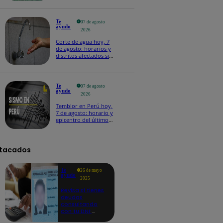
Te
07 de agosto
ayudo
2026
Corte de agua hoy, 7
de agosto: horarios y
distritos afectados sin
el servicio de Sedapal
Te
07 de agosto
ayudo
2026
Temblor en Perú hoy,
7 de agosto: horario y
epicentro del último
sismo, según IGP
tacados
Te
26 de mayo
ayudo
2025
Revisa si tienes
deudas
consultando
con tu DNI:
aquí los