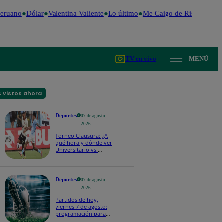
eruano
Dólar
Valentina Valiente
Lo último
Me Caigo de Risa
Perú D
TV en vivo
MENÚ
 vistos ahora
Deportes
07 de agosto
2026
Torneo Clausura: ¿A
qué hora y dónde ver
Universitario vs.
Sporting Cristal por la
fecha 4?
Deportes
07 de agosto
2026
Partidos de hoy,
viernes 7 de agosto:
programación para
ver fútbol EN VIVO