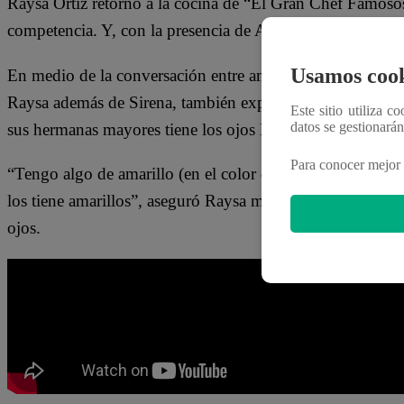
Raysa Ortiz retornó a la cocina de “El Gran Chef Famoso
competencia. Y, con la presencia de Armando Machuca en el
Usamos cook
En medio de la conversación entre ambos, Armando menci
Raysa además de Sirena, también exparticipante de “El Gr
Este sitio utiliza c
datos se gestionará
sus hermanas mayores tiene los ojos MÁS AMARILLOS qu
Para conocer mejor 
“Tengo algo de amarillo (en el color de mis ojos), pero 
los tiene amarillos”, aseguró Raysa mientras se acercaba a
ojos.