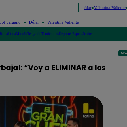
de Risa
Perú Decide 2026
Fútbol peruano
Dólar
Valentina Valiente
bol peruano
Dólar
Valentina Valiente
lítica
Lima
Mundo
Te ayudo
Tendencias
Deportes
Espectáculos
Más
bajal: “Voy a ELIMINAR a los