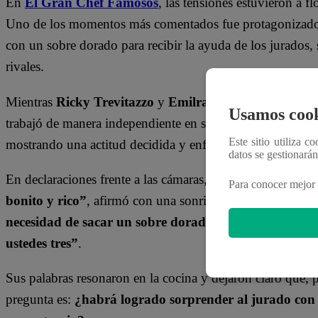
En
El Gran Chef Famosos
, las tensiones estuvieron a f
Uno de los momentos más comentados fue protagonizad
con un sobre dorado para recibir la ayuda de los jurados,
rivales.
Mientras
Ricky Trevitazzo
y
Emilram Cossío
aprovechar
Usamos cook
trabajó de manera independiente en su plato final. Sorpren
Este sitio utiliza c
mostrando una actitud decidida y enfocada.
datos se gestionará
En declaraciones frente a las cámaras, Luigui expresó co
Para conocer mejor 
bonito y rico”
, afirmó con una sonrisa de satisfacción. 
necesidad de sacar un sobre dorado o tener beneficios,
ustedes tres”
.
Sus palabras resonaron en la cocina y dejaron claro que, 
pregunta es:
¿habrá logrado sorprender al jurado con 