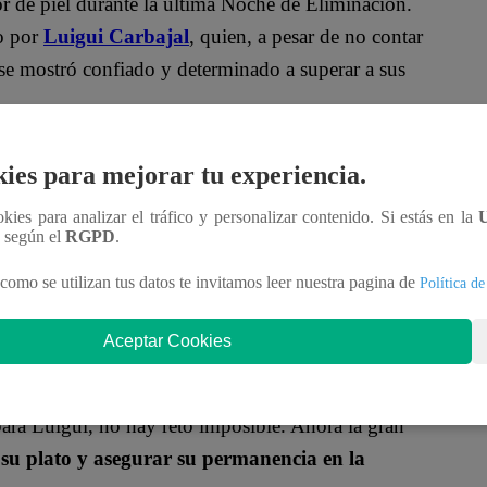
lor de piel durante la última Noche de Eliminación.
o por
Luigui Carbajal
, quien, a pesar de no contar
 se mostró confiado y determinado a superar a sus
on sus sobres dorados para solicitar ayuda, Luigui
ies para mejorar tu experiencia.
dió a todos al ser uno de los primeros en terminar,
ookies para analizar el tráfico y personalizar contenido. Si estás en la
n según el
RGPD
.
n seguridad:
“Dentro de todo, salió perfecto, salió
como se utilizan tus datos te invitamos leer nuestra pagina de
Política de
Luego, con un tono desafiante, agregó:
“Sin
 ahora van a ver, yo solo los voy a eliminar a
Aceptar Cookies
para Luigui, no hay reto imposible. Ahora la gran
su plato y asegurar su permanencia en la