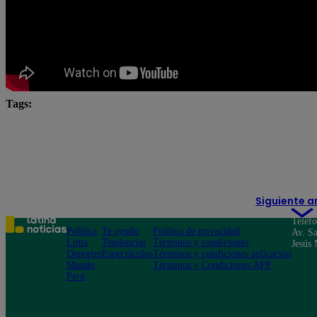
Tags:
El Gran Chef
El Gran Chef Famosos
El Gran C
El Gran Chef Famosos EN VIVO
El Gran Chef Famoso
El Gran Chef Famosos resumen
Siguiente a
Teléf
Política
Te ayudo
Política de privacidad
Av. Sa
Lima
Tendencias
Términos y condiciones
Jesús 
Deportes
Espectáculos
Términos y condiciones aplicación
Mundo
Términos y Condiciones APP
Perú