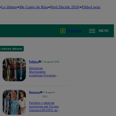
Lo último
Me Caigo de Risa
Perú Decide 2026
Fútbol peruano
Dólar
TV en vivo
MENÚ
 vistos ahora
Política
07 de agosto 2026
Elecciones
Municipales:
presentan Proyecto
de Ley para impedir
que alcaldes
renunciantes busquen
reelección
Deportes
07 de agosto
2026
Partidos y tabla de
posiciones del Torneo
Clausura EN VIVO: así
van los equipos en la