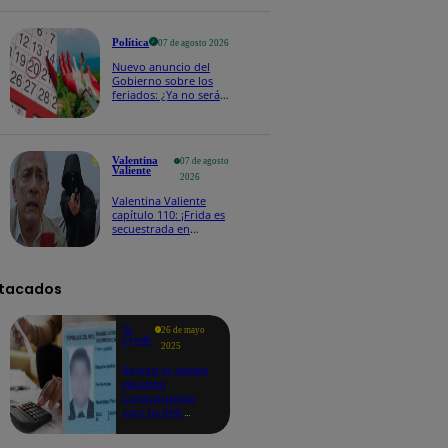
fecha 4
Política
07 de agosto 2026
Nuevo anuncio del
Gobierno sobre los
feriados: ¿Ya no serán
movidos a los viernes?
Valentina
07 de agosto
Valiente
2026
Valentina Valiente
capítulo 110: ¡Frida es
secuestrada en
presencia de
Edmundo!
tacados
Te
26 de mayo
ayudo
2025
Revisa si tienes
deudas
consultando
con tu DNI:
aquí los
detalles