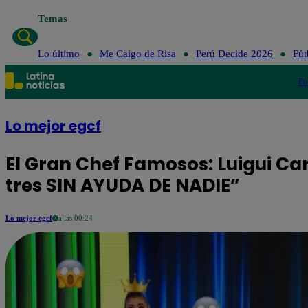
Temas
Lo último
Me Caigo 
Lo último
Me Caigo de Risa
Perú Decide 2026
Fút
Po
Lo mejor egcf
El Gran Chef Famosos: Luigui Car
tres SIN AYUDA DE NADIE”
Lo mejor egcf
a las 00:24