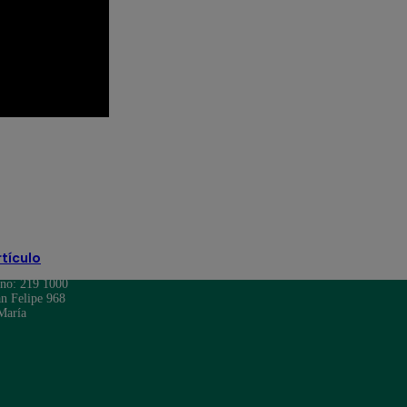
hef Famosos completo
s la súper revancha
rtículo
ono: 219 1000
n Felipe 968
María