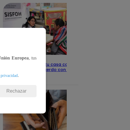
Unión Europea
, tus
Revisa con tu DNI si tu casa califica
como pobre, de acuerdo con el Sisfoh
.
 privacidad
Te ayudo
25 de mayo 2026
Rechazar