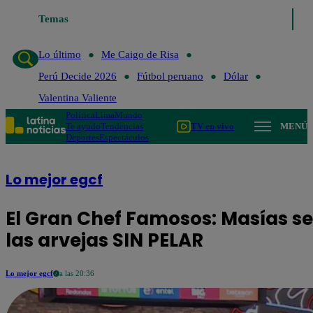
Temas
Lo último
Me Caigo de Risa
Perú Decide 202
Lo último
Me Caigo de Risa
Perú Decide 2026
Fútbol peruano
Dólar
Valentina Valiente
Política
Lima
Mundo
Te ayudo
Tendencias
TV en vivo
MENÚ
Deportes
Espectáculos
Lo mejor egcf
El Gran Chef Famosos: Masías se 
las arvejas SIN PELAR
Lo mejor egcf
a las 20:36