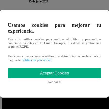
25 de julio 2024
Leslie Shaw
cometió un BLOOPER en la cocina de “
El
Usamos cookies para mejorar tu
rápidamente, se convirtió en motivo de burla del jurado
J
experiencia.
trabajo de la concursante y vio que todo estaba mal.
Este sitio utiliza cookies para analizar el tráfico y personalizar
contenido. Si estás en la
Unión Europea
, tus datos se gestionarán
Para preparar el huevo a la rusa, los participantes debían h
según el
RGPD
.
tenía conocimiento de que las arvejas se hervían peladas 
Para conocer mejor como se utilizan tus datos te invitamos leer nuestra
Política de privacidad
pagina de
.
“¿Estas no son las vainitas? Ay, son las arvejitas. La
el GRAN ERROR.
“¿Esto se pela? ¿No se pela cuando
Aceptar Cookies
Leslie Shaw en su defensa.
Rechazar