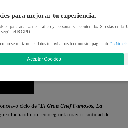
osos, La Academia
” para presenciar un cambio
umbre a Peláez sobre los detalles de este suceso.
ies para mejorar tu experiencia.
hacemos en equipo. Es una transformación, es
ookies para analizar el tráfico y personalizar contenido. Si estás en la
n según el
RGPD
.
e pidió una pista antes de presentar la noticia ante
, pues”
, agregó entre risas.
como se utilizan tus datos te invitamos leer nuestra pagina de
Política de
Aceptar Cookies
onceavo ciclo de “
El Gran Chef Famosos, La
iguen luchando por conseguir la mayor cantidad de