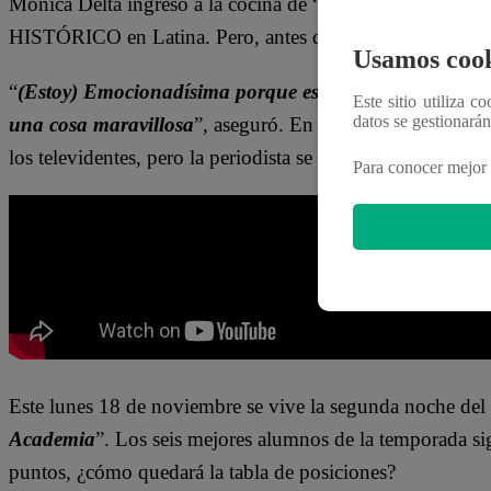
Mónica Delta ingresó a la cocina de “
El Gran Chef Fam
HISTÓRICO en Latina. Pero, antes de eso, dejó en incertid
Usamos cook
“
(Estoy) Emocionadísima porque es (Latina) algo que 
Este sitio utiliza c
datos se gestionará
una cosa maravillosa
”, aseguró. En ese momento, Peláez l
los televidentes, pero la periodista se negó.
“No seas sapo
Para conocer mejor 
Este lunes 18 de noviembre se vive la segunda noche del 
Academia
”. Los seis mejores alumnos de la temporada s
puntos, ¿cómo quedará
la tabla de posiciones?