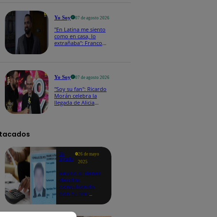
a los viernes
Yo Soy
07 de agosto 2026
"En Latina me siento
como en casa, lo
extrañaba": Franco
Cabrera emocionado
por estreno de Yo Soy
2026
Yo Soy
07 de agosto 2026
"Soy su fan": Ricardo
Morán celebra la
llegada de Alicia
Mercado a Yo Soy
2026
tacados
Te
26 de mayo
ayudo
2025
Revisa si tienes
deudas
consultando
con tu DNI:
aquí los
detalles