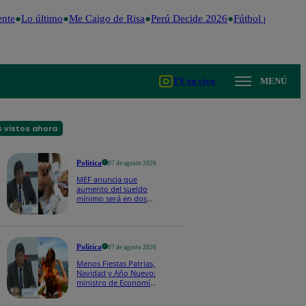
nte
Lo último
Me Caigo de Risa
Perú Decide 2026
Fútbol peruano
D
TV en vivo
MENÚ
 vistos ahora
Política
07 de agosto 2026
MEF anuncia que
aumento del sueldo
mínimo será en dos
etapas: "El primero,
posiblemente, de S/
100 y el otro de S/ 70"
Política
07 de agosto 2026
Menos Fiestas Patrias,
Navidad y Año Nuevo:
ministro de Economía
anuncia que se
moverán los feriados