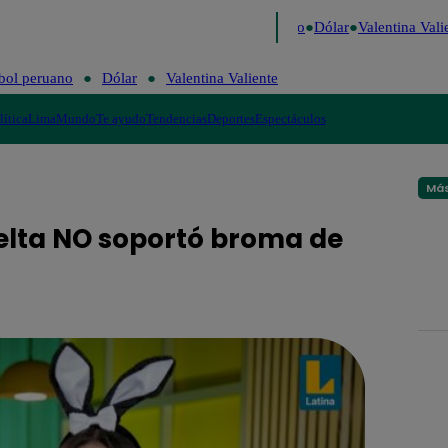
igo de Risa
Perú Decide 2026
Fútbol peruano
Dólar
Valentina Valie
bol peruano
Dólar
Valentina Valiente
lítica
Lima
Mundo
Te ayudo
Tendencias
Deportes
Espectáculos
Más
elta NO soportó broma de