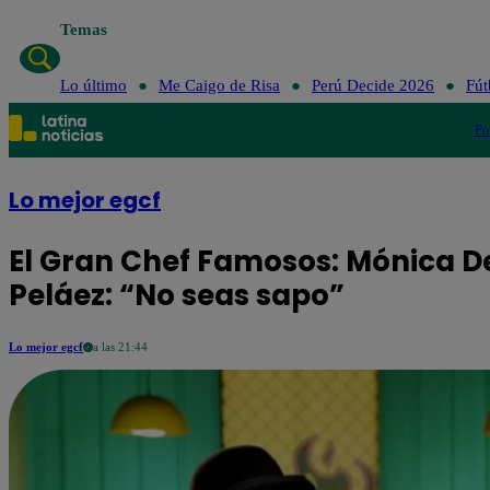
Temas
Lo último
Me Ca
Lo último
Me Caigo de Risa
Perú Decide 2026
Fút
Po
Lo mejor egcf
El Gran Chef Famosos: Mónica D
Peláez: “No seas sapo”
Lo mejor egcf
a las 21:44