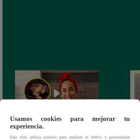
Usamos cookies para mejorar tu
experiencia.
¿Por qué Nelly Rossinelli se volvió viral
La ca
antes de Navidad?
conmo
Este sitio utiliza cookies para analizar el tráfico y personalizar