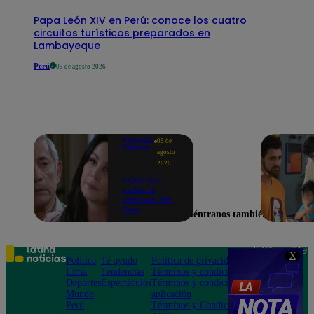
Papa León XIV en Perú: conoce los cuatro
circuitos turísticos preparados en
Lambayeque
Perú
05 de agosto 2026
Valentina
05 de
Valiente
agosto
2026
Valentina
Valiente
capítulo 108:
¡Don
Encuéntranos también en
Edmundo
empieza a
sospechar de
Frida tras
Teléfono: 219
X
descubrir una
Política
Te ayudo
Política de privacidad
1000
contradicción
Lima
Tendencias
Términos y condiciones
Av. San
en una
Deportes
Espectáculos
Términos y condiciones
Felipe 968
conversación!
Mundo
aplicación
Jesús María
Perú
Términos y Condiciones