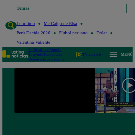
Temas
Lo último
Me Caigo de 
Lo último
Me Caigo de Risa
Perú Decide 2026
Fútbol peruano
Dólar
Valentina Valiente
Política
Lima
Mundo
Te ayudo
Tendencias
TV en vivo
MENÚ
Deportes
Espectáculos