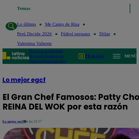
Lo último
Temas
Me Caigo de Risa
Perú Decide 2026
Fútbol peruano
Lo último
Me Caigo de Risa
Perú Decide 2026
Fútbol peruano
Dólar
Valentina Valiente
Política
Lima
Mundo
Te ayudo
Tendencias
TV en vivo
MENÚ
Deportes
Espectáculos
Lo mejor egcf
El Gran Chef Famosos: Patty Ch
REINA DEL WOK por esta razón
Lo mejor egcf
a las 22:17