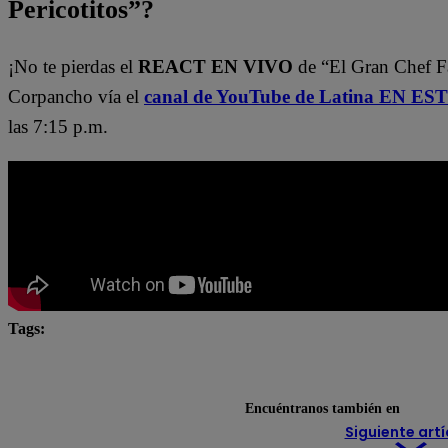
Pericotitos”?
¡No te pierdas el
REACT EN VIVO
de “El Gran Chef 
Corpancho vía el
canal de YouTube de Latina EN E
las 7:15 p.m.
Tags:
El Gran Chef
El Gran Chef Famosos
El Gran C
El Gran Chef Famosos EN VIVO
El gran chef famosos
Encuéntranos también en
Siguiente artí