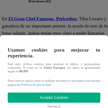
08 de febrero 2025
En
El Gran Chef Famosos,
Pericotitos
, Tilsa Lozano y
ganadora de un importante premio: la ayuda de uno de los
lomo saltado, ambas tenían muy claro a quién llamarían.
Cuando a Tilsa le tocó saltear su lomo, invocó de inmedi
Usamos cookies para mejorar tu
acercarse a su estación.
“La reina del wok ha llegado a 
experiencia.
Machuca.
Este sitio utiliza cookies para analizar el tráfico y personalizar
contenido. Si estás en la
Unión Europea
, tus datos se gestionarán
Al finalizar los 3 minutos permitidos de ayuda, todos qu
según el
RGPD
.
se ha quemado nada, no ha habido fuego excesivo”
, d
Para conocer mejor como se utilizan tus datos te invitamos leer nuestra
Política de privacidad
pagina de
.
ESTE VIDEO TE VA A INTERESAR
Aceptar Cookies
Rechazar